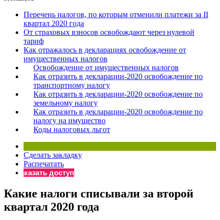
×
Бератор
Перечень налогов, по которым отменили платежи за II
«Практическая энциклопедия бухгалтера»
квартал 2020 года
От страховых взносов освобождают через нулевой
Материалы электронного журнала
тариф
«Нормативные акты для бухгалтера»
Как отражалось в декларациях освобождение от
Материалы электронного журнала
имущественных налогов
«Практическая бухгалтерия»
Освобождение от имущественных налогов
Как отразить в декларации-2020 освобождение по
Онлайн-сервисы «Учетная политика» и «Алгоритмы для
транспортному налогу
Как отразить в декларации-2020 освобождение по
земельному налогу
Просто заполните форму, и мы вышлем вам на почту письмо
Как отразить в декларации-2020 освобождение по
налогу на имущество
Коды налоговых льгот
Сделать закладку
Распечатать
Заказать доступ
Какие налоги списывали за второй
квартал 2020 года