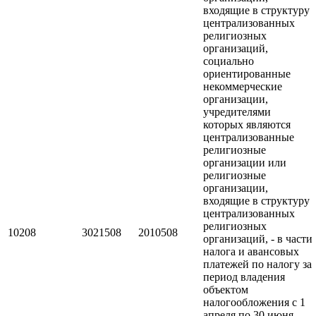
входящие в структуру
централизованных
религиозных
организаций,
социально
ориентированные
некоммерческие
организации,
учредителями
которых являются
централизованные
религиозные
организации или
религиозные
организации,
входящие в структуру
централизованных
религиозных
10208
3021508
2010508
организаций, - в части
налога и авансовых
платежей по налогу за
период владения
объектом
налогообложения с 1
апреля по 30 июня