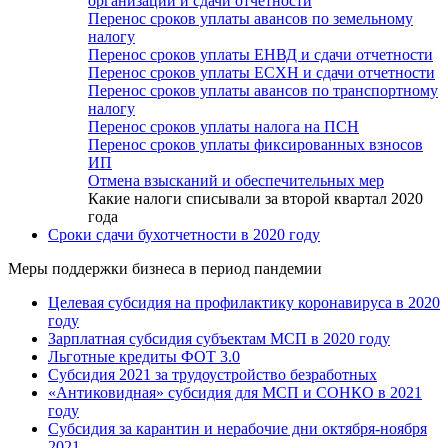
организаций и сдачи отчетности
Перенос сроков уплаты авансов по земельному
налогу
Перенос сроков уплаты ЕНВД и сдачи отчетности
Перенос сроков уплаты ЕСХН и сдачи отчетности
Перенос сроков уплаты авансов по транспортному
налогу
Перенос сроков уплаты налога на ПСН
Перенос сроков уплаты фиксированных взносов
ИП
Отмена взысканий и обеспечительных мер
Какие налоги списывали за второй квартал 2020
года
Сроки сдачи бухотчетности в 2020 году
Меры поддержки бизнеса в период пандемии
Целевая субсидия на профилактику коронавируса в 2020
году
Зарплатная субсидия субъектам МСП в 2020 году
Льготные кредиты ФОТ 3.0
Субсидия 2021 за трудоустройство безработных
«Антиковидная» субсидия для МСП и СОНКО в 2021
году
Субсидия за карантин и нерабочие дни октября-ноября
2021