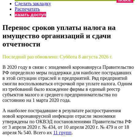
НОВОЕ
Сделать закладку
×
Бератор
Распечатать
«Практическая энциклопедия бухгалтера»
Заказать доступ
Материалы электронного журнала
Перенос сроков уплаты налога на
«Нормативные акты для бухгалтера»
имущество организаций и сдачи
Материалы электронного журнала
«Практическая бухгалтерия»
отчетности
Онлайн-сервисы «Учетная политика» и «Алгоритмы для
Последний раз обновлено:
Суббота 8 августа 2026 г.
В 2020 году в связи с эпидемией коронавируса Правительство
Просто заполните форму, и мы вышлем вам на почту письмо
РФ определило меры поддержки для наиболее пострадавших
в этой ситуации отраслей и предприятий. Ряд предприятий
смогли воспользоваться отсрочкой при уплате налога. Одним
из требований было вхождение фирмы в единый реестр
субъектов малого и среднего предпринимательства по
состоянию на 1 марта 2020 года.
А наиболее пострадавшие в результате распространения
новой коронавирусной инфекции отрасли экономики
утверждены по ОКВЭД постановлениями Правительства РФ
от 3 апреля 2020 г. № 434, от 10 апреля 2020 г. № 479 и от 18
апреля № 540. Всего их
11 групп
.