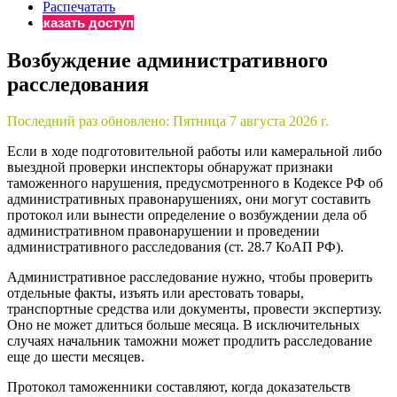
×
Распечатать
Бератор
Заказать доступ
«Практическая энциклопедия бухгалтера»
Возбуждение административного
Материалы электронного журнала
расследования
«Нормативные акты для бухгалтера»
Материалы электронного журнала
«Практическая бухгалтерия»
Последний раз обновлено:
Пятница 7 августа 2026 г.
Онлайн-сервисы «Учетная политика» и «Алгоритмы для
Если в ходе подготовительной работы или камеральной либо
выездной проверки инспекторы обнаружат признаки
таможенного нарушения, предусмотренного в Кодексе РФ об
Просто заполните форму, и мы вышлем вам на почту письмо
административных правонарушениях, они могут составить
протокол или вынести определение о возбуждении дела об
административном правонарушении и проведении
административного расследования (ст. 28.7 КоАП РФ).
Административное расследование нужно, чтобы проверить
отдельные факты, изъять или арестовать товары,
транспортные средства или документы, провести экспертизу.
Оно не может длиться больше месяца. В исключительных
случаях начальник таможни может продлить расследование
еще до шести месяцев.
Протокол таможенники составляют, когда доказательств