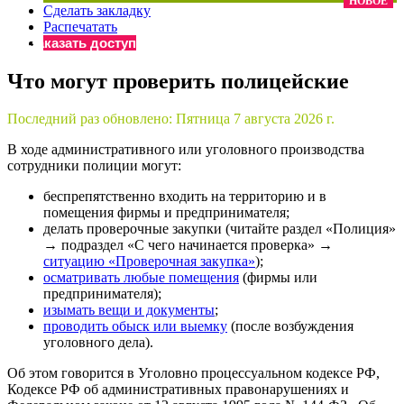
НОВОЕ
Сделать закладку
×
Бератор
Распечатать
«Практическая энциклопедия бухгалтера»
Заказать доступ
Материалы электронного журнала
Что могут проверить полицейские
«Нормативные акты для бухгалтера»
Материалы электронного журнала
Последний раз обновлено:
Пятница 7 августа 2026 г.
«Практическая бухгалтерия»
Онлайн-сервисы «Учетная политика» и «Алгоритмы для
В ходе административного или уголовного производства
сотрудники полиции могут:
беспрепятственно входить на территорию и в
Просто заполните форму, и мы вышлем вам на почту письмо
помещения фирмы и предпринимателя;
делать проверочные закупки (читайте раздел «Полиция»
→ подраздел «С чего начинается проверка» →
ситуацию «Проверочная закупка»
);
осматривать любые помещения
(фирмы или
предпринимателя);
изымать вещи и документы
;
проводить обыск или выемку
(после возбуждения
уголовного дела).
Об этом говорится в Уголовно процессуальном кодексе РФ,
Кодексе РФ об административных правонарушениях и