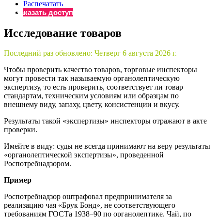
×
Распечатать
Бератор
Заказать доступ
«Практическая энциклопедия бухгалтера»
Исследование товаров
Материалы электронного журнала
«Нормативные акты для бухгалтера»
Последний раз обновлено:
Четверг 6 августа 2026 г.
Материалы электронного журнала
«Практическая бухгалтерия»
Чтобы проверить качество товаров, торговые инспекторы
Онлайн-сервисы «Учетная политика» и «Алгоритмы для
могут провести так называемую органолептическую
экспертизу, то есть проверить, соответствует ли товар
стандартам, техническим условиям или образцам по
внешнему виду, запаху, цвету, консистенции и вкусу.
Просто заполните форму, и мы вышлем вам на почту письмо
Результаты такой «экспертизы» инспекторы отражают в акте
проверки.
Имейте в виду: суды не всегда принимают на веру результаты
«органолептической экспертизы», проведенной
Роспотребнадзором.
Пример
Роспотребнадзор оштрафовал предпринимателя за
реализацию чая «Брук Бонд», не соответствующего
требованиям ГОСТа 1938–90 по органолептике. Чай, по