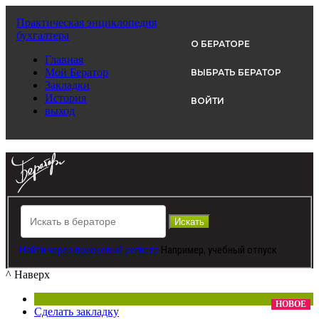
Практическая энциклопедия
бухгалтера
О БЕРАТОРЕ
ВНИМАНИЕ!
Главная
Мой Бератор
ВЫБРАТЬ БЕРАТОР
Сейчас покупать бератор
Закладки
История
ВОЙТИ
очень выгодно!
выход
Специальное предложение
Искать
Сейчас бератор «Практическая энциклопедия бухгалтера» вы 
рублей вместо 16 980 рублей. То есть вы получите скидку 6 0
Найти через поисковый регистр
Например,
учебный отпуск
подарок.
^
Наверх
НОВОЕ
У вас будет:
Сделать закладку