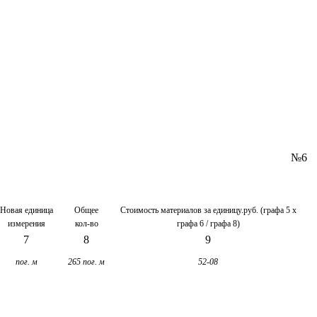
№6
Новая единица
Общее
Стоимость материалов за единицу.руб. (графа 5 х
измерения
кол-во
графа 6 / графа 8)
7
8
9
пог. м
265 пог. м
52-08