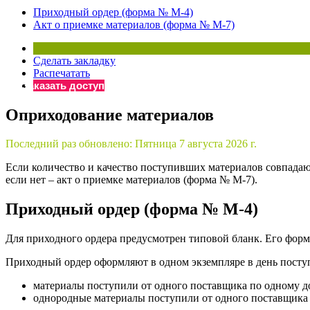
Приходный ордер (форма № М-4)
Бератор
Акт о приемке материалов (форма № М-7)
«Практическ
Материалы 
Сделать закладку
«Нормативны
Распечатать
Материалы 
Заказать доступ
«Практическ
Онлайн-серв
Оприходование материалов
Последний раз обновлено:
Пятница 7 августа 2026 г.
Просто заполни
Если количество и качество поступивших материалов совпада
если нет – акт о приемке материалов (форма № М-7).
Приходный ордер (форма № М-4)
Для приходного ордера предусмотрен типовой бланк. Его форма
Приходный ордер оформляют в одном экземпляре в день поступ
материалы поступили от одного поставщика по одному д
однородные материалы поступили от одного поставщика п