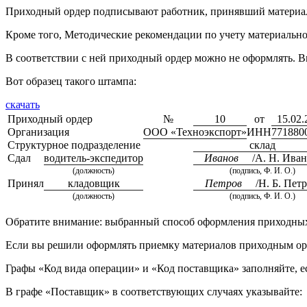
Приходный ордер подписывают работник, принявший материалы 
Кроме того, Методические рекомендации по учету материаль
В соответствии с ней приходный ордер можно не оформлять. В
Вот образец такого штампа:
скачать
Приходный ордер
№
10
от
15.02.
Организация
ООО «Техноэкспорт»
ИНН
771880
Структурное подразделение
склад
Сдал
водитель-экспедитор
Иванов
/А. Н. Иван
(должность)
(подпись, Ф. И. О.)
Принял
кладовщик
Петров
/Н. Б. Петр
(должность)
(подпись, Ф. И. О.)
Обратите внимание: выбранный способ оформления приходных
Если вы решили оформлять приемку материалов приходным орде
Графы «Код вида операции» и «Код поставщика» заполняйте, е
В графе «Поставщик» в соответствующих случаях указывайте: