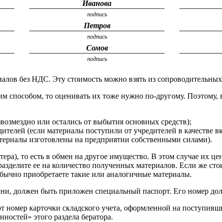
Иванова
подпись
Петров
подпись
Сомов
подпись
лов без НДС. Эту стоимость можно взять из сопроводительных 
им способом, то оценивать их тоже нужно по-другому. Поэтому, 
возмездно или остались от выбытия основных средств);
ителей (если материалы поступили от учредителей в качестве вк
атериалы изготовлены на предприятии собственными силами).
ера), то есть в обмен на другое имущество. В этом случае их це
разделите ее на количество полученных материалов. Если же ст
обычно приобретаете такие или аналогичные материалы.
ни, должен быть приложен специальный паспорт. Его номер дол
т номер карточки складского учета, оформленной на поступивши
ностей» этого раздела бератора.