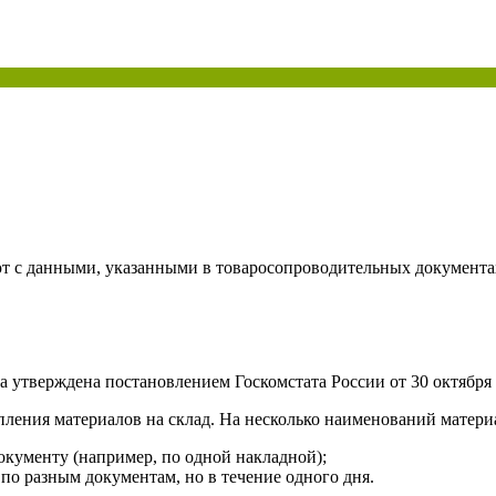
ая энциклопедия бухгалтера»
электронного журнала
е акты для бухгалтера»
электронного журнала
ая бухгалтерия»
исы «Учетная политика» и «Алгоритмы для бухгалтера»
те форму, и мы вышлем вам на почту письмо с льготным счетом.
ют с данными, указанными в товаросопроводительных документ
 утверждена постановлением Госкомстата России от 30 октября 
ления материалов на склад. На несколько наименований матери
окументу (например, по одной накладной);
о разным документам, но в течение одного дня.