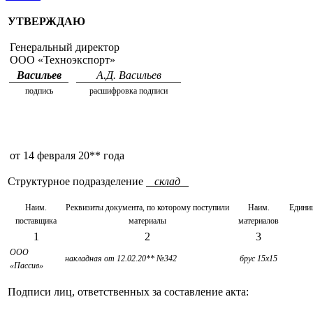
УТВЕРЖДАЮ
Генеральный директор
ООО «Техноэкспорт»
Васильев
А.Д. Васильев
подпись
расшифровка подписи
от 14 февраля 20** года
Структурное подразделение
склад
Наим.
Реквизиты документа, по которому поступили
Наим.
Единиц
поставщика
материалы
материалов
1
2
3
ООО
накладная от 12.02.20** №342
брус 15х15
«Пассив»
Подписи лиц, ответственных за составление акта: