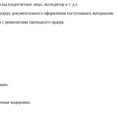
 (подотчетное лицо, экспедитор и т. д.).
цедуру документального оформления поступивших материалов.
 с реквизитами приходного ордера.
ации.
енные кодировки.