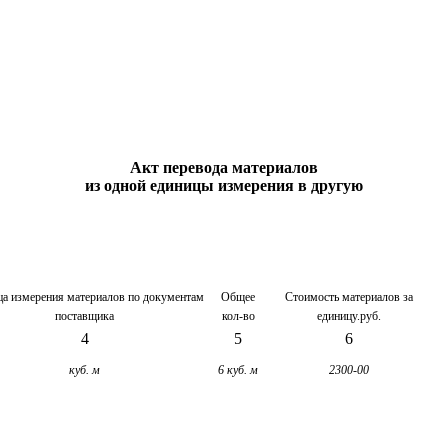
Акт перевода материалов
из одной единицы измерения в другую
а измерения материалов по докумен­там
Общее
Стоимость материалов за
постав­щика
кол-во
единицу.руб.
4
5
6
куб. м
6 куб. м
2300-00