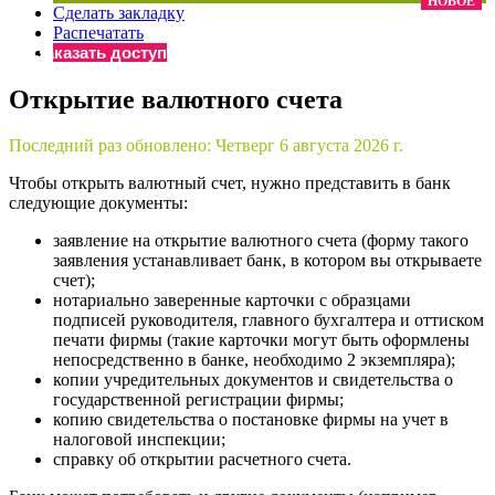
НОВОЕ
Сделать закладку
×
Бератор
Распечатать
«Практическая энциклопедия бухгалтера»
Заказать доступ
Материалы электронного журнала
Открытие валютного счета
«Нормативные акты для бухгалтера»
Материалы электронного журнала
Последний раз обновлено:
Четверг 6 августа 2026 г.
«Практическая бухгалтерия»
Онлайн-сервисы «Учетная политика» и «Алгоритмы для
Чтобы открыть валютный счет, нужно представить в банк
следующие документы:
заявление на открытие валютного счета (форму такого
Просто заполните форму, и мы вышлем вам на почту письмо
заявления устанавливает банк, в котором вы открываете
счет);
нотариально заверенные карточки с образцами
подписей руководителя, главного бухгалтера и оттиском
печати фирмы (такие карточки могут быть оформлены
непосредственно в банке, необходимо 2 экземпляра);
копии учредительных документов и свидетельства о
государственной регистрации фирмы;
копию свидетельства о постановке фирмы на учет в
налоговой инспекции
;
справку об открытии расчетного счета.