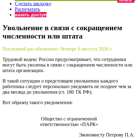
НОВОЕ
Сделать закладку
×
Бератор
Распечатать
«Практическая энциклопедия бухгалтера»
Заказать доступ
Материалы электронного журнала
Увольнение в связи с сокращением
«Нормативные акты для бухгалтера»
численности или штата
Материалы электронного журнала
«Практическая бухгалтерия»
Онлайн-сервисы «Учетная политика» и «Алгоритмы для
Последний раз обновлено:
Четверг 6 августа 2026 г.
Трудовой кодекс России предусматривает, что сотрудники
могут быть уволены в связи с сокращением численности или
Просто заполните форму, и мы вышлем вам на почту письмо
штата организации.
В такой ситуации о предстоящем увольнении каждого
работника следует персонально уведомить не позднее чем за
два месяца до увольнения (ст. 180 ТК РФ).
Вот образец такого уведомления:
Общество с ограниченной
ответственностью «ПАРК»
Экономисту Петрову П.А.