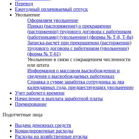
Перевод
Ежегодный оплачиваемый отпуск
Увольнение
Оформляем увольнение
Приказ (распоряжение) о прекращении
(расторжении) трудового договора с работником
(работниками) (увольнении) (формы № Т-8, Т-8а)
Записка-расчет при прекращении (расторжении)
трудового договора с работником (увольнении)
(форма № Т-61)
Увольнение в связи с сокращением численности
или штата
Информация о массовом высвобождении и
сведения о высвобождаемых работниках
Справка о сумме заработка сотрудника за два
календарных года, предшествующих увольнению
Учет рабочего времени
Начисление и выплата заработной платы
Премирование
Подотчетные лица
Выдача денежных средств
Командировочные расходы
Расходы на хозяйственные нужды