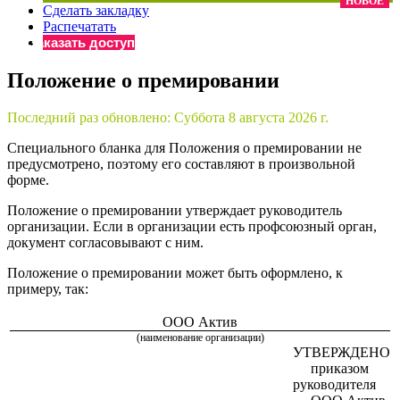
НОВОЕ
Сделать закладку
×
Бератор
Распечатать
«Практическая энциклопедия бухгалтера»
Заказать доступ
Материалы электронного журнала
Положение о премировании
«Нормативные акты для бухгалтера»
Материалы электронного журнала
Последний раз обновлено:
Суббота 8 августа 2026 г.
«Практическая бухгалтерия»
Онлайн-сервисы «Учетная политика» и «Алгоритмы для
Специального бланка для Положения о премировании не
предусмотрено, поэтому его составляют в произвольной
форме.
Просто заполните форму, и мы вышлем вам на почту письмо
Положение о премировании утверждает руководитель
организации. Если в организации есть профсоюзный орган,
документ согласовывают с ним.
Положение о премировании может быть оформлено, к
примеру, так:
ООО Актив
(наименование организации)
УТВЕРЖДЕНО
приказом
руководителя