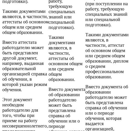
работу,
подготовки).
(при поступлении на
требующую
работу, требующую
Такими документами
специальных
специальных знаний
являются, в частности,
знаний или
или специальной
аттестаты об основном
специальной
подготовки).
общем или среднем
подготовки).
общем образовании.
Такими документами
Такими
являются, в
Вместо аттестата
документами
частности, аттестат
работодателю может
являются, в
об основном общем
быть представлен
частности,
или среднем общем
другой документ,
аттестаты об
образовании, диплом
например, выданная
основном общем
о среднем
образовательной
или среднем
профессиональном
организацией справка
общем
образовании.
об обучении, в
образовании.
которой указан режим
Вместо документа об
Вместо документа
обучения.
образовании
об образовании
работодателю может
Этот документ
работодателю
быть представлена
необходим
может быть
справка об обучении
работодателю для
представлена
или о периоде
того, чтобы при
справка об
обучения, которая
приеме на работу
обучении или о
выдается
несовершеннолетнего,
периоде
организацией,