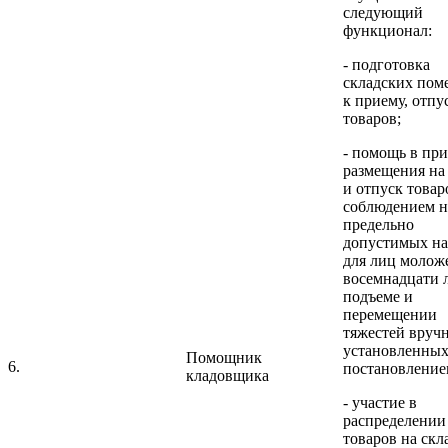
следующий
функционал:
- подготовка
складских по
к приему, отпу
товаров;
- помощь в при
размещения на
и отпуск товар
соблюдением 
предельно
допустимых на
для лиц молож
восемнадцати 
подъеме и
перемещении
тяжестей вруч
установленны
Помощник
6.
постановление
кладовщика
- участие в
распределении
товаров на скл