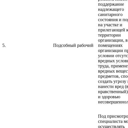
поддержание
надлежащего
санитарного
состояния и по
на участке и
прилегающей 
территории
организации, в
5.
Подсобный рабочий
помещениях
организации п
условии отсут
вредных услов
труда, примен
вредных вещес
предметов, сп
создать угрозу
нанести вред (
нравственный)
и здоровью
несовершеннол
Под присмотр
специалиста м
осуществлять