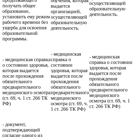
продолжающего
обучения, которая
осуществляющей
получать общее
выдается
образовательную
образование,
организацией,
деятельность.
установить ему режим
осуществляющей
рабочего времени без
образовательную
ущерба для освоения
деятельность.
образовательной
программы.
- медицинская
- медицинская
- медицинская справка
справка о
справка о состоянии
о состоянии здоровья,
состоянии
здоровья, которая
которая выдается
здоровья, которая
выдается после
после прохождения
выдается после
прохождения
обязательного
прохождения
обязательного
предварительного
обязательного
предварительного
медицинского осмотра
предварительного
медицинского
(ст. 69, ч. 1 ст. 266 ТК
медицинского
осмотра (ст. 69, ч. 1
РФ)
осмотра (ст. 69, ч.
ст. 266 ТК РФ)
1 ст. 266 ТК РФ)
- документ,
подтверждающий
согласие одного из