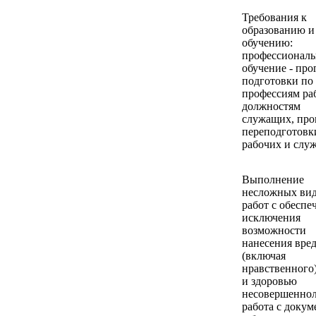
Требования к
образованию и
обучению:
профессиональ
обучение - пр
подготовки по
профессиям ра
должностям
служащих, пр
переподготовк
рабочих и слу
Выполнение
несложных ви
работ с обеспе
исключения
возможности
нанесения вре
(включая
нравственного
и здоровью
несовершеннол
работа с доку