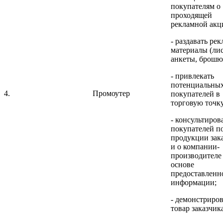
покупателям о
проходящей
рекламной акц
- раздавать ре
материалы (ли
анкеты, брошю
- привлекать
потенциальны
4.
Промоутер
покупателей в
торговую точку
- консультиров
покупателей п
продукции зак
и о компании-
производителе
основе
предоставленн
информации;
- демонстриров
товар заказчика