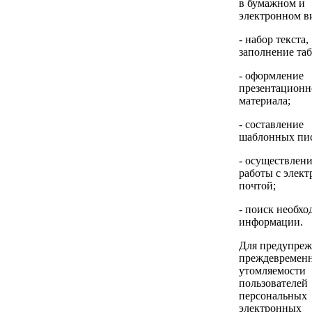
в бумажном и
электронном в
- набор текста,
заполнение таб
- оформление
презентационн
материала;
- составление
шаблонных пи
- осуществлен
работы с элек
почтой;
- поиск необх
информации.
Для предупреж
преждевремен
утомляемости
пользователей
персональных
электронных