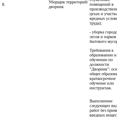
Уборщик территорий/
8.
помещений в
дворник
производстве
цехах и участка
вредных услов
труда);
- уборка город
лесов и парков
бытового мусо
Требования к
образованию и
обучению по
должности
"Дворник": ос
общее образова
краткосрочное
обучение или
инструктаж.
Выполнение
следующих ви
работ без при
вредных вещес