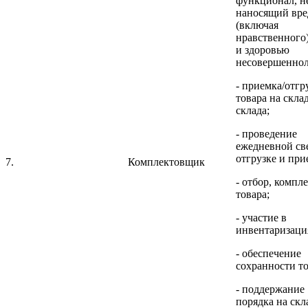
функционал, н
наносящий вре
(включая
нравственного
и здоровью
несовершеннол
- приемка/отгр
товара на склад
склада;
- проведение
ежедневной св
отгрузке и при
7.
Комплектовщик
- отбор, компл
товара;
- участие в
инвентаризаци
- обеспечение
сохранности то
- поддержание
порядка на скл