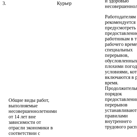
и здоровью
3.
Курьер
несовершеннол
Работодателям
рекомендуется
предусмотреть
предоставлени
работникам в 
рабочего врем
специальных
перерывов,
обусловленны
плохими пого
условиями, ко
включаются в 
время.
Продолжительн
порядок
предоставлени
Общие виды работ,
перерывов
выполняемые
устанавливают
несовершеннолетними
правилами
от 14 лет вне
внутреннего
зависимости от
трудового расп
отрасли экономики в
соответствии с