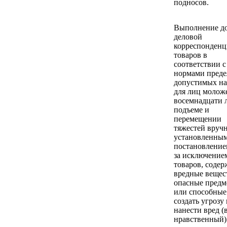
подносов.
Выполнение д
деловой
корреспонденц
товаров в
соответствии с
нормами преде
допустимых на
для лиц молож
восемнадцати 
подъеме и
перемещении
тяжестей вруч
установленны
постановление
за исключение
товаров, соде
вредные вещес
опасные предм
или способные
создать угрозу
нанести вред (
нравственный)