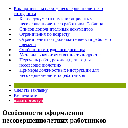
×
Бератор
Как принять на работу несовершеннолетнего
«Практическая энциклопедия бухгалтера»
сотрудника
Какие документы нужно запросить у
Материалы электронного журнала
несовершеннолетнего работника. Таблица
«Нормативные акты для бухгалтера»
Список дополнительных документов
Материалы электронного журнала
Ограничения по возрасту
«Практическая бухгалтерия»
Ограничения по продолжительности рабочего
времени
Онлайн-сервисы «Учетная политика» и «Алгоритмы для
Особенности трудового договора
Материальная ответственность подростка
Перечень работ, рекомендуемых для
Просто заполните форму, и мы вышлем вам на почту письмо
несовершеннолетних
Примеры должностных инструкций для
несовершеннолетних работников
Сделать закладку
Распечатать
Заказать доступ
Особенности оформления
несовершеннолетних работников