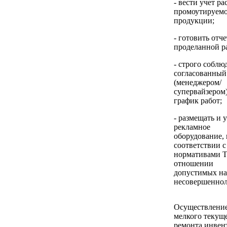
- вести учет ра
промоутируем
продукции;
- готовить отч
проделанной р
- строго соблю
согласованный
(менеджером/
супервайзером
график работ;
- размещать и 
рекламное
оборудование, 
соответствии с
нормативами 
отношении
допустимых на
несовершеннол
Осуществлени
мелкого текущ
ремонта инвент