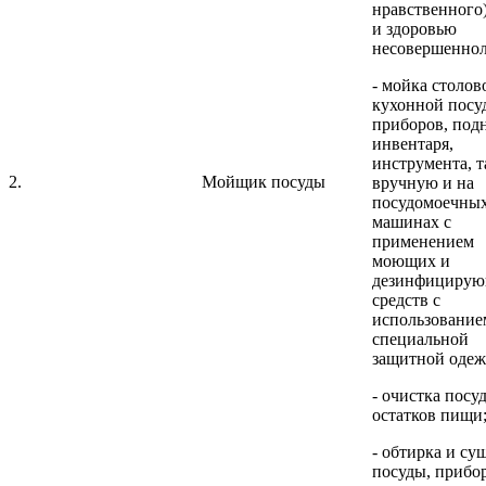
нравственного
и здоровью
несовершеннол
- мойка столов
кухонной посу
приборов, под
инвентаря,
инструмента, 
2.
Мойщик посуды
вручную и на
посудомоечны
машинах с
применением
моющих и
дезинфициру
средств с
использование
специальной
защитной одеж
- очистка посу
остатков пищи
- обтирка и су
посуды, прибо