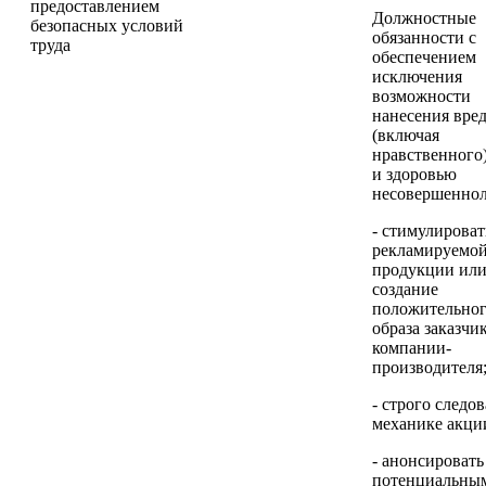
предоставлением
Должностные
безопасных условий
обязанности с
труда
обеспечением
исключения
возможности
нанесения вре
(включая
нравственного
и здоровью
несовершеннол
- стимулироват
рекламируемо
продукции ил
создание
положительно
образа заказчи
компании-
производителя
- строго следов
механике акци
- анонсировать
потенциальны