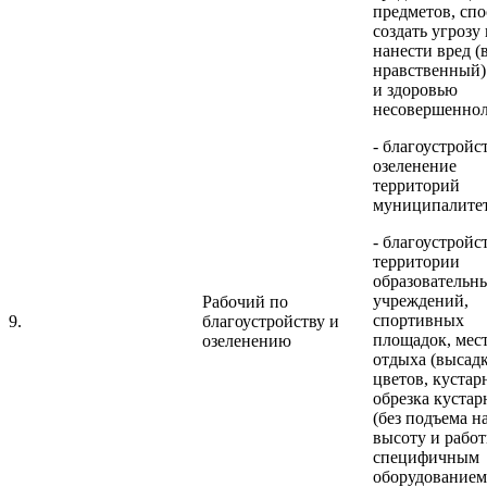
предметов, сп
создать угрозу
нанести вред (
нравственный)
и здоровью
несовершеннол
- благоустройс
озеленение
территорий
муниципалитет
- благоустройс
территории
образовательн
учреждений,
Рабочий по
спортивных
9.
благоустройству и
площадок, мес
озеленению
отдыха (высад
цветов, кустар
обрезка кустар
(без подъема н
высоту и работ
специфичным
оборудованием