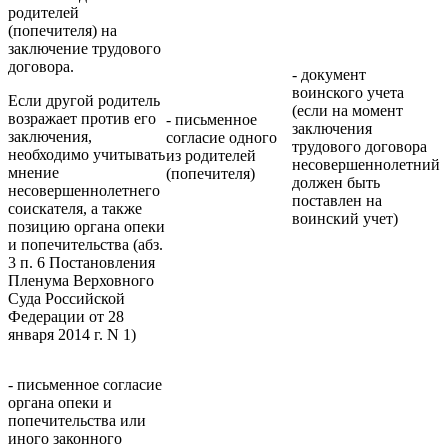
родителей
(попечителя) на
заключение трудового
договора.
- документ
воинского учета
Если другой родитель
(если на момент
возражает против его
- письменное
заключения
заключения,
согласие одного
трудового договора
необходимо учитывать
из родителей
несовершеннолетний
мнение
(попечителя)
должен быть
несовершеннолетнего
поставлен на
соискателя, а также
воинский учет)
позицию органа опеки
и попечительства (абз.
3 п. 6 Постановления
Пленума Верховного
Суда Российской
Федерации от 28
января 2014 г. N 1)
- письменное согласие
органа опеки и
попечительства или
иного законного