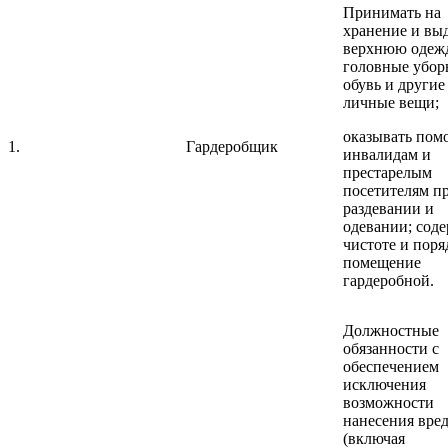
Принимать на
хранение и вы
верхнюю одежд
головные убор
обувь и другие
личные вещи;
оказывать пом
1.
Гардеробщик
инвалидам и
престарелым
посетителям п
раздевании и
одевании; соде
чистоте и поря
помещение
гардеробной.
Должностные
обязанности с
обеспечением
исключения
возможности
нанесения вре
(включая