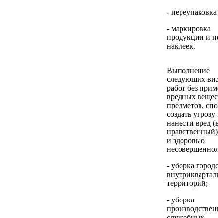
- переупаковка
- маркировка
продукции и п
наклеек.
Выполнение
следующих ви
работ без при
вредных вещес
предметов, сп
создать угрозу
нанести вред (
нравственный)
и здоровью
несовершеннол
- уборка город
внутриквартал
территорий;
- уборка
производствен
служебных