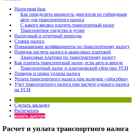
×
Бератор
Налоговая база
«Практическая энциклопедия бухгалтера»
Как определить мощность двигателя по гибридным
авто для транспортного налога
Материалы электронного журнала
С какого месяца платить транспортный налог
«Нормативные акты для бухгалтера»
Транспортное средство в угоне
Материалы электронного журнала
Налоговый и отчетный периоды
«Практическая бухгалтерия»
Ставки налога
Повышающие коэффициенты по транспортному налогу
Онлайн-сервисы «Учетная политика» и «Алгоритмы для
Порядок расчета налога и авансовых платежей
Авансовые платежи по транспортному налогу
Как платить транспортный налог, если авто в аренде
Просто заполните форму, и мы вышлем вам на почту письмо
Транспортный налог и платоновский сбор при УСН
Порядок и сроки уплаты налога
Уплата транспортного налога при наличии «обособки»
Учет транспортного налога при расчете единого налога
на УСН
Сделать закладку
Распечатать
Заказать доступ
Расчет и уплата транспортного налога