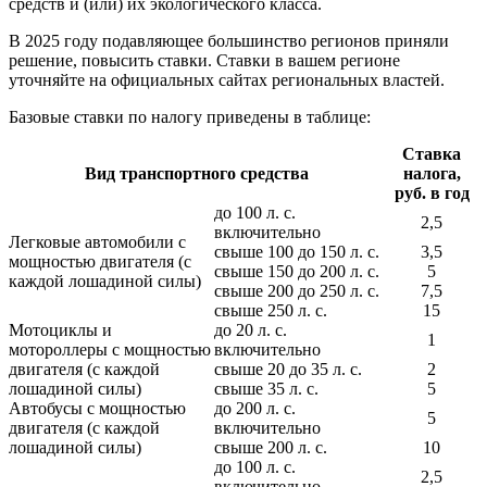
средств и (или) их экологического класса.
В 2025 году подавляющее большинство регионов приняли
решение, повысить ставки. Ставки в вашем регионе
уточняйте на официальных сайтах региональных властей.
Базовые ставки по налогу приведены в таблице:
Ставка
Вид транспортного средства
налога,
руб. в год
до 100 л. с.
2,5
включительно
Легковые автомобили с
свыше 100 до 150 л. с.
3,5
мощностью двигателя (с
свыше 150 до 200 л. с.
5
каждой лошадиной силы)
свыше 200 до 250 л. с.
7,5
свыше 250 л. с.
15
Мотоциклы и
до 20 л. с.
1
мотороллеры с мощностью
включительно
двигателя (с каждой
свыше 20 до 35 л. с.
2
лошадиной силы)
свыше 35 л. с.
5
Автобусы с мощностью
до 200 л. с.
5
двигателя (с каждой
включительно
лошадиной силы)
свыше 200 л. с.
10
до 100 л. с.
2,5
включительно