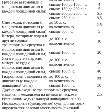
Грузовые автомобили с
свыше 100 до 150 л. с.
4
мощностью двигателя (с
свыше 150 до 200 л. с.
5
каждой лошадиной силы)
свыше 200 до 250 л. с.
6,5
свыше 250 л. с.
8,5
Снегоходы, мотосани с
до 50 л. с.
2,5
мощностью двигателя (с
включительно
каждой лошадиной силы)
свыше 50 л. с.
5
Катера, моторные лодки и
до 100 л. с.
другие водные
10
включительно
транспортные средства с
мощностью двигателя (с
свыше 100 л. с.
20
каждой лошадиной силы)
Яхты и другие парусно-
до 100 л. с.
20
моторные суда с
включительно
мощностью двигателя (с
свыше 100 л. с.
40
каждой лошадиной силы)
Гидроциклы с мощностью
до 100 л. с.
25
двигателя (с каждой
включительно
лошадиной силы)
свыше 100 л. с.
50
Другие самоходные транспортные средства,
машины и механизмы на пневматическом и
2,5
гусеничном ходу (с каждой лошадиной силы)
Несамоходные (буксируемые) суда, для которых
определяется валовая вместимость (с каждой
20