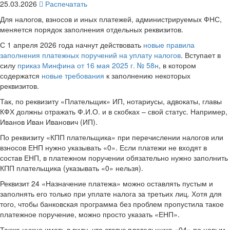
25.03.2026
Распечатать
Для налогов, взносов и иных платежей, администрируемых ФНС,
меняется порядок заполнения отдельных реквизитов.
С 1 апреля 2026 года начнут действовать
новые правила
заполнения платежных поручений на уплату налогов
. Вступает в
силу
приказ Минфина от 16 мая 2025 г. № 58н
, в котором
содержатся
новые требования
к заполнению некоторых
реквизитов.
Так, по реквизиту «Плательщик» ИП, нотариусы, адвокаты, главы
КФХ должны отражать Ф.И.О. и в скобках – свой статус. Например,
Иванов Иван Иванович (ИП).
По реквизиту «КПП плательщика» при перечислении налогов или
взносов ЕНП нужно указывать «0». Если платежи не входят в
состав ЕНП, в платежном поручении обязательно нужно заполнить
КПП плательщика (указывать «0» нельзя).
Реквизит 24 «Назначение платежа» можно оставлять пустым и
заполнять его только при уплате налога за третьих лиц. Хотя для
того, чтобы банковская программа без проблем пропустила такое
платежное поручение, можно просто указать «ЕНП».
Также нужно иметь в виду, что статус плательщика «04» по новым