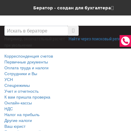
Бератор - создан для бухгалтера
Например,
окончательный расчет
Найти через поисковый регистр
при увольнении
Корреспонденция счетов
Первичные документы
Оплата труда и налоги
Сотрудники и Вы
УСН
Спецрежимы
Учет и отчетность
К вам пришла проверка
Онлайн-кассы
НДС
Налог на прибыль
Другие налоги
Ваш юрист