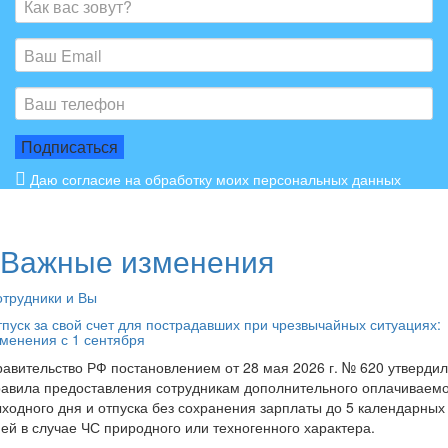
Даю согласие на обработку моих персональных данных
Важные изменения
трудники и Вы
пуск за свой счет для пострадавших при чрезвычайных ситуациях:
менения с 1 сентября
авительство РФ постановлением от 28 мая 2026 г. № 620 утверди
авила предоставления сотрудникам дополнительного оплачиваем
ходного дня и отпуска без сохранения зарплаты до 5 календарных
ей в случае ЧС природного или техногенного характера.