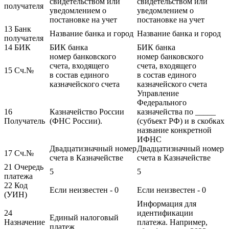
свидетельством или
свидетельством или
получателя
уведомлением о
уведомлением о
постановке на учет
постановке на учет
13 Банк
Название банка и город
Название банка и город
получателя
14 БИК
БИК банка
БИК банка
номер банковского
номер банковского
счета, входящего
счета, входящего
15 Сч.№
в состав единого
в состав единого
казначейского счета
казначейского счета
Управление
Федерального
16
Казначейство России
казначейства по _____
Получатель
(ФНС России).
(субъект РФ) и в скобках
название конкретной
ИФНС
Двадцатизначный номер
Двадцатизначный номер
17 Сч.№
счета в Казначействе
счета в Казначействе
21 Очередь
5
5
платежа
22 Код
Если неизвестен - 0
Если неизвестен - 0
(УИН)
Информация для
24
идентификации
Единый налоговый
Назначение
платежа. Например,
платеж