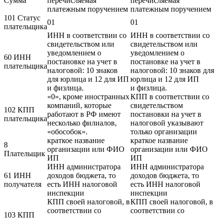
Сумма
перечисляемая
перечисляемая
платежным поручением
платежным поручением
101 Статус
01
01
плательщика
ИНН в соответствии со
ИНН в соответствии со
свидетельством или
свидетельством или
уведомлением о
уведомлением о
60 ИНН
постановке на учет в
постановке на учет в
плательщика
налоговой: 10 знаков
налоговой: 10 знаков для
для юрлица и 12 для ИП
юрлица и 12 для ИП
и физлица.
и физлица.
«0», кроме иностранных
КПП в соответствии со
компаний, которые
свидетельством
102 КПП
работают в РФ имеют
постановки на учет в
плательщика
несколько филиалов,
налоговой указывают
«обособок».
только организации
краткое название
краткое название
8
организации или ФИО
организации или ФИО
Плательщик
ИП
ИП
ИНН администратора
ИНН администратора
61 ИНН
доходов бюджета, то
доходов бюджета, то
получателя
есть ИНН налоговой
есть ИНН налоговой
инспекции
инспекции
КПП своей налоговой, в
КПП своей налоговой, в
соответствии со
соответствии со
103 КПП