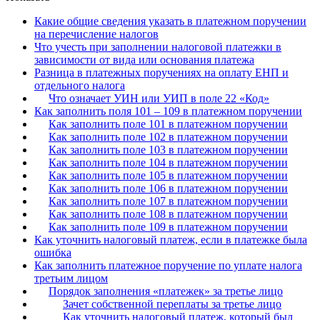
×
Бератор
Какие общие сведения указать в платежном поручении
«Практическая энциклопедия бухгалтера»
на перечисление налогов
Что учесть при заполнении налоговой платежки в
Материалы электронного журнала
зависимости от вида или основания платежа
«Нормативные акты для бухгалтера»
Разница в платежных поручениях на оплату ЕНП и
Материалы электронного журнала
отдельного налога
«Практическая бухгалтерия»
Что означает УИН или УИП в поле 22 «Код»
Как заполнить поля 101 – 109 в платежном поручении
Онлайн-сервисы «Учетная политика» и «Алгоритмы для
Как заполнить поле 101 в платежном поручении
Как заполнить поле 102 в платежном поручении
Как заполнить поле 103 в платежном поручении
Просто заполните форму, и мы вышлем вам на почту письмо
Как заполнить поле 104 в платежном поручении
Как заполнить поле 105 в платежном поручении
Как заполнить поле 106 в платежном поручении
Как заполнить поле 107 в платежном поручении
Как заполнить поле 108 в платежном поручении
Как заполнить поле 109 в платежном поручении
Как уточнить налоговый платеж, если в платежке была
ошибка
Как заполнить платежное поручение по уплате налога
третьим лицом
Порядок заполнения «платежек» за третье лицо
Зачет собственной переплаты за третье лицо
Как уточнить налоговый платеж, который был