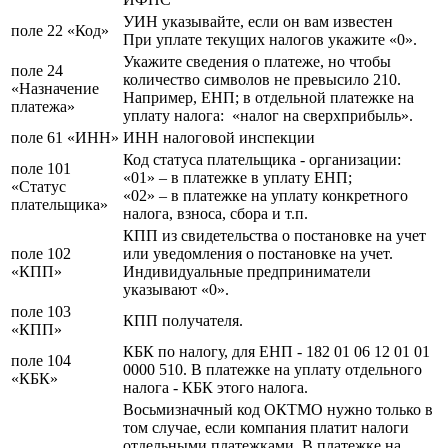
УИН указывайте, если он вам известен
поле 22 «Код»
При уплате текущих налогов укажите «0».
Укажите сведения о платеже, но чтобы
поле 24
количество символов не превысило 210.
«Назначение
Например, ЕНП; в отдельной платежке на
платежа»
уплату налога: «налог на сверхприбыль».
поле 61 «ИНН»
ИНН налоговой инспекции
Код статуса плательщика - организации:
поле 101
«01» – в платежке в уплату ЕНП;
«Статус
«02» – в платежке на уплату конкретного
плательщика»
налога, взноса, сбора и т.п.
КПП из свидетельства о постановке на учет
поле 102
или уведомления о постановке на учет.
«КПП»
Индивидуальные предприниматели
указывают «0».
поле 103
КПП получателя.
«КПП»
КБК по налогу, для ЕНП - 182 01 06 12 01 01
поле 104
0000 510. В платежке на уплату отдельного
«КБК»
налога - КБК этого налога.
Восьмизначный код ОКТМО нужно только в
том случае, если компания платит налоги
отдельными платежками. В платежке на