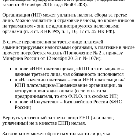
закон от 30 ноября 2016 года № 401-ФЗ).
Организация (ИП) может уплатить налоги, сборы за третье
лицо. Можно заплатить и страховые взносы, но кроме взносов
на травматизм - они не администрируются налоговыми
органами (п. 3 ст. 8 НК РФ, п. 1, 16, 17 ст. 45 НК РФ).
В случае перечисления за третье лицо платежей,
администрируемых налоговыми органами, в платежке в числе
прочего потребуется указать (Приложение № 2 к приказу
Минфина России от 12 ноября 2013 г. № 107н):
в поле «ИНН плательщика», «КПП плательщика» –
данные третьего лица, чья обязанность исполняется
в «Назначении платежа» – свои ИНН плательщика//
КПП плательщика//Наименование организации, за
которую происходит оплата (если оплата за
предпринимателя, то его Ф.И.О. и в скобках ИП)
в поле «Получатель» – Казначейство России (ФНС
России)
Вернуть уплаченный за третье лицо ЕНП (или налог,
уплаченный не в качестве ЕНП) нельзя.
За возвратом может обратиться только то лицо, чья