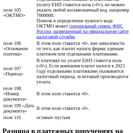
уплату ЕНП ставится ноль («0»), но можно
поле 105
указать любой восьмизначный код, например
«ОКТМО»
7000000.
Помочь в определении нужного кода
ОКТМО может
специальный сервис ФНС
России, размещенный на официальном сайте
налоговой службы
поле 106
В этом поле ставится «0», вне зависимости
«Основание
от того, как платит налоги фирма: единым
платежа»
платежом или отдельными платежками.
В платежке по уплате ЕНП ставится ноль
(«0»). Если компания платит налоги в 2023
поле 107
году отдельными платежками указывается
«Период»
налоговый период, за который производится
уплата.
поле 108
«Номер
В этом поле ставится «0».
документа»
поле 109 «Дата
В этом поле ставится «0».
документа»
поле 110
оставьте пустым
Разница в платежных поручениях на