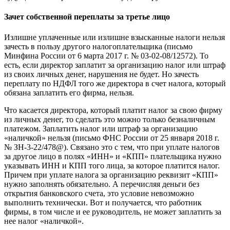
Зачет собственной переплаты за третье лицо
Излишне уплаченные или излишне взысканные налоги нельзя
зачесть в пользу другого налогоплательщика (письмо
Минфина России от 6 марта 2017 г. № 03-02-08/12572). То
есть, если директор заплатит за организацию налог или штраф
из своих личных денег, нарушения не будет. Но зачесть
переплату по НДФЛ того же директора в счет налога, который
обязана заплатить его фирма, нельзя.
Что касается директора, который платит налог за свою фирму
из личных денег, то сделать это можно только безналичным
платежом. Заплатить налог или штраф за организацию
«наличкой» нельзя (письмо ФНС России от 25 января 2018 г.
№ ЗН-3-22/478@). Связано это с тем, что при уплате налогов
за другое лицо в полях «ИНН» и «КПП» плательщика нужно
указывать ИНН и КПП того лица, за которое платится налог.
Причем при уплате налога за организацию реквизит «КПП»
нужно заполнять обязательно. А перечисляя деньги без
открытия банковского счета, это условие невозможно
выполнить технически. Вот и получается, что работник
фирмы, в том числе и ее руководитель, не может заплатить за
нее налог «наличкой».