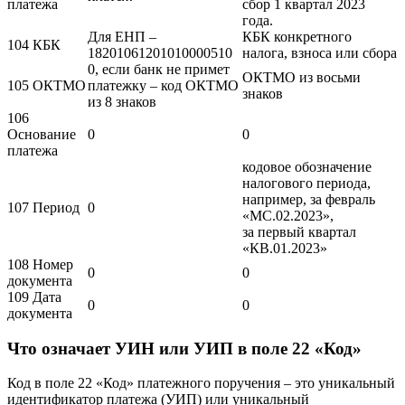
платежа
сбор 1 квартал 2023
года.
Для ЕНП –
КБК конкретного
104 КБК
18201061201010000510
налога, взноса или сбора
0, если банк не примет
ОКТМО из восьми
105 ОКТМО
платежку – код ОКТМО
знаков
из 8 знаков
106
Основание
0
0
платежа
кодовое обозначение
налогового периода,
например, за февраль
107 Период
0
«МС.02.2023»,
за первый квартал
«КВ.01.2023»
108 Номер
0
0
документа
109 Дата
0
0
документа
Что означает УИН или УИП в поле 22 «Код»
Код в поле 22 «Код» платежного поручения – это уникальный
идентификатор платежа (УИП) или уникальный