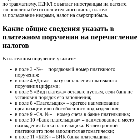
по травматизму, НДФЛ с выплат иностранцам на патенте,
госпошлины без исполнительного листа, платеж
за пользование недрами, налог на сверхприбыль.
Какие общие сведения указать в
платежном поручении на перечисление
налогов
В платежном поручении укажите:
в поле 3 «№» – порядковый номер платежного
поручения;
в поле 4 «Дата» – дату составления платежного
поручения цифрами;
в поле 5 «Вид платежа» оставьте пустым, если банк не
установил порядок его заполнения;
в поле 8 «Плательщик» – краткое наименование
организации или обособленного подразделения;
в поле 9 «Сч. №» – номер счета в банке плательщика;
в поле 10 «Банк плательщика» – наименование и место
нахождения банка плательщика. В электронной
платежке это поле заполнится автоматически;
в поле 11 «БИК» – БИК банка плательщика;