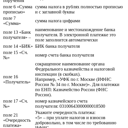
поручения
поле 6 «Сумма
сумма налога в рублях полностью прописью
прописью»
и с заглавной буквы
поле 7
сумма налога цифрами
«Сумма»
наименование и местонахождение банка
поле 13 «Банк
получателя. В электронной платежке это
получателя» –
поле заполнится автоматически
поле 14 «БИК»
БИК банка получателя
поле 15 «Сч.
номер счета банка получателя
№»
сокращенное наименование органа
Федерального казначейства и налоговой
инспекции (в скобках).
поле 16
Например, «УФК по г. Москве (ИФНС
«Получатель»
России № 34 по г. Москве)». Для платежки
по ЕНП: Казначейство России (ФНС
России).
поле 17 «Сч.
номер казначейского счета
№»
получателя: 03100643000000018500
Укажите очередность платежа:
поле 21
«5» – при уплате налогов и взносов
«Очередность
добровольно, в том числе по требованию
платежа»
ИФНС