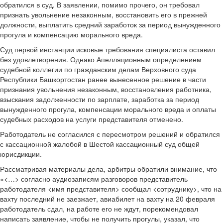
обратился в суд. В заявлении, помимо прочего, он требовал
признать увольнение незаконным, восстановить его в прежней
должности, выплатить средний заработок за период вынужденного
прогула и компенсацию морального вреда.
Суд первой инстанции исковые требования специалиста оставил
без удовлетворения. Однако Апелляционным определением
судебной коллегии по гражданским делам Верховного суда
Республики Башкортостан ранее вынесенное решение в части
признания увольнения незаконным, восстановления работника,
взыскания задолженности по зарплате, заработка за период
вынужденного прогула, компенсации морального вреда и оплаты
судебных расходов на услуги представителя отменено.
Работодатель не согласился с пересмотром решений и обратился
с кассационной жалобой в Шестой кассационный суд общей
юрисдикции.
Рассматривая материалы дела, арбитры обратили внимание, что
«<…> согласно аудиозаписям разговоров представитель
работодателя <имя представителя> сообщал <сотруднику>, что на
вахту последний не заезжает, авиабилет на вахту на 20 февраля
работодатель сдал, на работе его не ждут, порекомендовал
написать заявление, чтобы не получить прогулы, указал, что