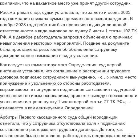
компании, что на вакантное место уже принят другой сотрудник.
Рассматривая спор, судьи установили, что за лето и осень 2023
года компания снижала суммы премиального вознаграждения. В
ноябре 2023 года работник был привлечен к дисциплинарной
ответственности в виде выговора по пункту 2 части 1 статьи 192 ТК
РФ. А в декабре работодатель запросил объяснения о причинах
невыполнения некоторых мероприятий. Позднее на документе
была проставлена резолюция об объявлении сотруднику
дисциплинарного взыскания в виде увольнения.
Как следует из комментируемого Определения, суд первой
инстанции установил, что соглашение о расторжении трудового
договора подписано сотрудником вынужденно, «<…> имело место
принуждение к увольнению со стороны работодателя,
выразившееся в понуждении подписания соглашения под угрозой
увольнения по иным основаниям, пришел к выводу о незаконности
увольнения истца по пункту 1 части первой статьи 77 ТК РФ», –
отмечается в комментируемом Определении.
Арбитры Первого кассационного суда общей юрисдикции
отметили, что у сотрудника отсутствовала воля к подписанию
соглашения о расторжении трудового договора. До того, как
соглашение было составлено, работодатель неоднократно лишал