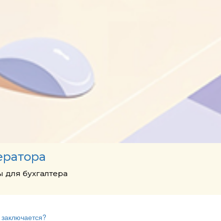
ератора
 для бухгалтера
м заключается?