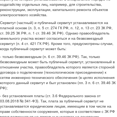
ходатайству отдельных лиц, например, для строительства,
реконструкции, эксплуатации, капитального ремонта объектов
электросетевого хозяйства.
Сервитут (частный) и публичный сервитут устанавливаются на
платной основе (п. 3, п. 5 ст. 274 ГК РФ, п. 12, п. 13 ст. 23 ЗК РФ,
ст. 39.25 ЗК РФ, п. 1 ст. 39.46 ЗК РФ). Однако правообладатель
земельного участка может согласиться и на безвозмездный
сервитут (п. 4 ст. 421 ГК РФ). Кроме того, предусмотрены случаи,
когда публичный сервитут может быть:
- только безвозмездным (п. 6 ст. 39.46 ЗК РФ). Так, только
безвозмездным может быть публичный сервитут, установленный в
отношении участка, правообладатель которого является стороной
договора о подключении (технологическом присоединении) к
сетям инженерно-технического обеспечения (в целях исполнения
которого данный сервитут и был установлен (пп. 3 п. 6 ст. 39.46 ЗК
РФ);
- без установления платы (ст. 3.6 Федерального закона от
03.08.2018 № 341-ФЗ). Так, плата за публичный сервитут не
устанавливается юридическим лицам, имеющим в том числе на
праве собственности сооружения, которые в соответствии с ЗК РФ
могут размещаться на земельных участках на основании