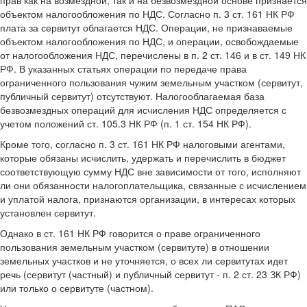
прав как на возмездной, так и на безвозмездной основе признается
объектом налогообложения по НДС. Согласно п. 3 ст. 161 НК РФ
плата за сервитут облагается НДС. Операции, не признаваемые
объектом налогообложения по НДС, и операции, освобождаемые
от налогообложения НДС, перечислены в п. 2 ст. 146 и в ст. 149 НК
РФ. В указанных статьях операции по передаче права
ограниченного пользования чужим земельным участком (сервитут,
публичный сервитут) отсутствуют. Налогооблагаемая база
безвозмездных операций для исчисления НДС определяется с
учетом положений ст. 105.3 НК РФ (п. 1 ст. 154 НК РФ).
Кроме того, согласно п. 3 ст. 161 НК РФ налоговыми агентами,
которые обязаны исчислить, удержать и перечислить в бюджет
соответствующую сумму НДС вне зависимости от того, исполняют
ли они обязанности налогоплательщика, связанные с исчислением
и уплатой налога, признаются организации, в интересах которых
установлен сервитут.
Однако в ст. 161 НК РФ говорится о праве ограниченного
пользования земельным участком (сервитуте) в отношении
земельных участков и не уточняется, о всех ли сервитутах идет
речь (сервитут (частный) и публичный сервитут - п. 2 ст. 23 ЗК РФ)
или только о сервитуте (частном).