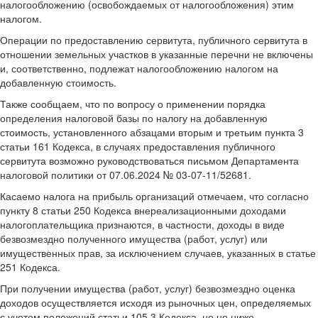
налогообложению (освобождаемых от налогообложения) этим
налогом.
Операции по предоставлению сервитута, публичного сервитута в
отношении земельных участков в указанные перечни не включены
и, соответственно, подлежат налогообложению налогом на
добавленную стоимость.
Также сообщаем, что по вопросу о применении порядка
определения налоговой базы по налогу на добавленную
стоимость, установленного абзацами вторым и третьим пункта 3
статьи 161 Кодекса, в случаях предоставления публичного
сервитута возможно руководствоваться письмом Департамента
налоговой политики от 07.06.2024 № 03-07-11/52681.
Касаемо налога на прибыль организаций отмечаем, что согласно
пункту 8 статьи 250 Кодекса внереализационными доходами
налогоплательщика признаются, в частности, доходы в виде
безвозмездно полученного имущества (работ, услуг) или
имущественных прав, за исключением случаев, указанных в статье
251 Кодекса.
При получении имущества (работ, услуг) безвозмездно оценка
доходов осуществляется исходя из рыночных цен, определяемых
с учетом положений статьи 105.3 Кодекса, но не ниже