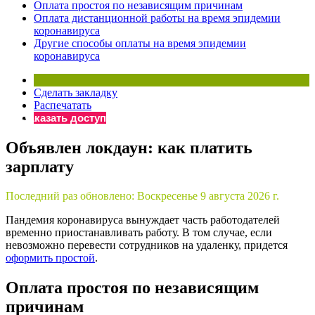
Оплата простоя по независящим причинам
Бератор
Оплата дистанционной работы на время эпидемии
коронавируса
«Практическая энциклопедия бухгалтера»
Другие способы оплаты на время эпидемии
Материалы электронного журнала
коронавируса
«Нормативные акты для бухгалтера»
Материалы электронного журнала
Сделать закладку
«Практическая бухгалтерия»
Распечатать
Онлайн-сервисы «Учетная политика» и «Алгоритмы для
Заказать доступ
Объявлен локдаун: как платить
Просто заполните форму, и мы вышлем вам на почту письмо
зарплату
Последний раз обновлено:
Воскресенье 9 августа 2026 г.
Пандемия коронавируса вынуждает часть работодателей
временно приостанавливать работу. В том случае, если
невозможно перевести сотрудников на удаленку, придется
оформить простой
.
Оплата простоя по независящим
причинам