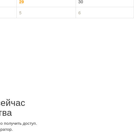
29
30
5
6
сейчас
тва
о получить доступ.
ратор.