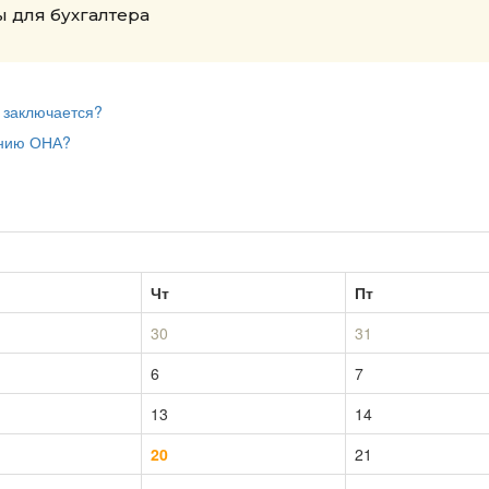
 для бухгалтера
м заключается?
ению ОНА?
Чт
Пт
30
31
6
7
13
14
20
21