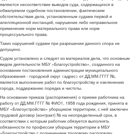
являются несоответствие выводов суда, содержащихся в
обжалуемом судебном постановлении, фактическим
обстоятельствам дела, установленным судами первой и
апелляционной инстанций, нарушение либо неправильное
применение норм материального права или норм
процессуального права.
Таких нарушений судами при разрешении данного спора не
допущено.
Судом установлено и следует из материалов дела, что основным
видом деятельности МБУ «Благоустройство», созданного на
основании постановления администрации муниципального
образования - городской округ <адрес> от ДД.ММ.ГГГГ №,
является выполнение работ по благоустройству и озеленению
города, поддержанию порядка и чистоты.
На основании приказа (распоряжения) о приеме работника на
работу от ДД.ММ.ГГГГ № ФИО1, 1958 года рождения, принята в
МБУ «Благоустройство» уборщиком территории, с ней заключен
трудовой договор (контракт) № на неопределенный срок, в
соответствии с которым работник обязуется выполнять
обязанности по профессии уборщик территории в МБУ
«Благоустройство с подчинением трудовому распорядку