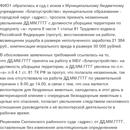
ФИО1 обратилась в суд с иском к Муниципальному бюджетному
учреждению «Благоустройство» муниципальное образование -
городской округ <адрес>, просила признать незаконным
увольнение ДД.ММ.ГГГГ с должности уборщика территории по
подпункту «а» пункта 6 части 1 статьи 81 Трудового кодекса
Российской Федерации (прогул), восстановлении на работе,
возмещении ущерба в размере неполученного заработка 21 384
руб., компенсации морального вреда в размере 30 000 рублей.
В обоснование заявленных требований ссылалась на то,
что ДД.ММ.ГГГГ принята на работу в МБУ «Благоустройство» на
должность уборщика территории, а ДД.ММ.ГГГГ уволена по п.п.
«а» п.6 4.1 ст. 81 ТК РФ за прогул, что полагала незаконным, так
как она отсутствовала на работе ДД.ММ.ГГГГ по уважительной
причине с 8.00 до 14.00, в связи с тем, что она является
волонтером для бездомных животных, находилась в этот день в
ветеринарной клинике с очередным безнадзорным животным с
целью его спасения, полагает увольнение следствием негативного
отношения руководителя к её волонтерской деятельности в
рабочее время.
Решением Скопинского районного суда <адрес> от ДД.ММ.ГГГГ,
оставленным без изменения апелляционным определением