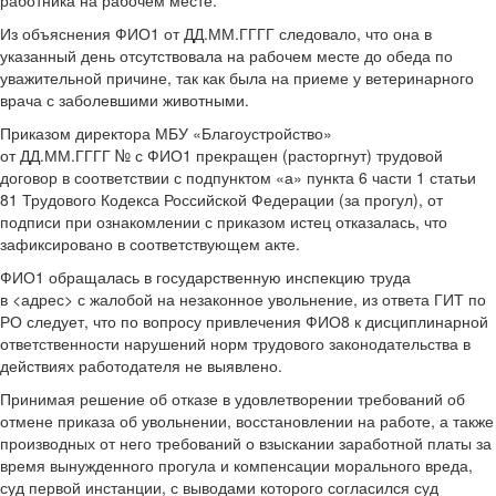
работника на рабочем месте.
Из объяснения ФИО1 от ДД.ММ.ГГГГ следовало, что она в
указанный день отсутствовала на рабочем месте до обеда по
уважительной причине, так как была на приеме у ветеринарного
врача с заболевшими животными.
Приказом директора МБУ «Благоустройство»
от ДД.ММ.ГГГГ № с ФИО1 прекращен (расторгнут) трудовой
договор в соответствии с подпунктом «а» пункта 6 части 1 статьи
81 Трудового Кодекса Российской Федерации (за прогул), от
подписи при ознакомлении с приказом истец отказалась, что
зафиксировано в соответствующем акте.
ФИО1 обращалась в государственную инспекцию труда
в <адрес> с жалобой на незаконное увольнение, из ответа ГИТ по
РО следует, что по вопросу привлечения ФИО8 к дисциплинарной
ответственности нарушений норм трудового законодательства в
действиях работодателя не выявлено.
Принимая решение об отказе в удовлетворении требований об
отмене приказа об увольнении, восстановлении на работе, а также
производных от него требований о взыскании заработной платы за
время вынужденного прогула и компенсации морального вреда,
суд первой инстанции, с выводами которого согласился суд