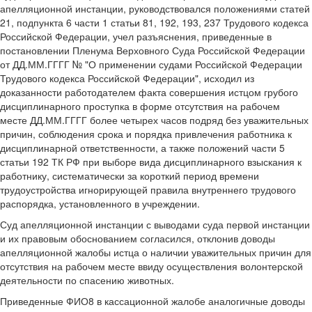
апелляционной инстанции, руководствовался положениями статей
21, подпункта 6 части 1 статьи 81, 192, 193, 237 Трудового кодекса
Российской Федерации, учел разъяснения, приведенные в
постановлении Пленума Верховного Суда Российской Федерации
от ДД.ММ.ГГГГ № "О применении судами Российской Федерации
Трудового кодекса Российской Федерации", исходил из
доказанности работодателем факта совершения истцом грубого
дисциплинарного проступка в форме отсутствия на рабочем
месте ДД.ММ.ГГГГ более четырех часов подряд без уважительных
причин, соблюдения срока и порядка привлечения работника к
дисциплинарной ответственности, а также положений части 5
статьи 192 ТК РФ при выборе вида дисциплинарного взыскания к
работнику, систематически за короткий период времени
трудоустройства игнорирующей правила внутреннего трудового
распорядка, установленного в учреждении.
Суд апелляционной инстанции с выводами суда первой инстанции
и их правовым обоснованием согласился, отклонив доводы
апелляционной жалобы истца о наличии уважительных причин для
отсутствия на рабочем месте ввиду осуществления волонтерской
деятельности по спасению животных.
Приведенные ФИО8 в кассационной жалобе аналогичные доводы