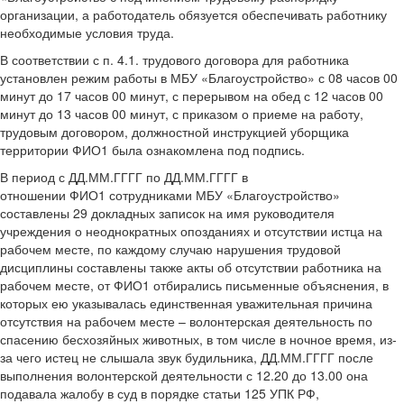
организации, а работодатель обязуется обеспечивать работнику
необходимые условия труда.
В соответствии с п. 4.1. трудового договора для работника
установлен режим работы в МБУ «Благоустройство» с 08 часов 00
минут до 17 часов 00 минут, с перерывом на обед с 12 часов 00
минут до 13 часов 00 минут, с приказом о приеме на работу,
трудовым договором, должностной инструкцией уборщика
территории ФИО1 была ознакомлена под подпись.
В период с ДД.ММ.ГГГГ по ДД.ММ.ГГГГ в
отношении ФИО1 сотрудниками МБУ «Благоустройство»
составлены 29 докладных записок на имя руководителя
учреждения о неоднократных опозданиях и отсутствии истца на
рабочем месте, по каждому случаю нарушения трудовой
дисциплины составлены также акты об отсутствии работника на
рабочем месте, от ФИО1 отбирались письменные объяснения, в
которых ею указывалась единственная уважительная причина
отсутствия на рабочем месте – волонтерская деятельность по
спасению бесхозяйных животных, в том числе в ночное время, из-
за чего истец не слышала звук будильника, ДД.ММ.ГГГГ после
выполнения волонтерской деятельности с 12.20 до 13.00 она
подавала жалобу в суд в порядке статьи 125 УПК РФ,