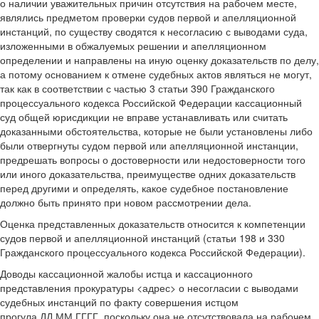
о наличии уважительных причин отсутствия на рабочем месте,
являлись предметом проверки судов первой и апелляционной
инстанций, по существу сводятся к несогласию с выводами суда,
изложенными в обжалуемых решении и апелляционном
определении и направлены на иную оценку доказательств по делу,
а потому основанием к отмене судебных актов являться не могут,
так как в соответствии с частью 3 статьи 390 Гражданского
процессуального кодекса Российской Федерации кассационный
суд общей юрисдикции не вправе устанавливать или считать
доказанными обстоятельства, которые не были установлены либо
были отвергнуты судом первой или апелляционной инстанции,
предрешать вопросы о достоверности или недостоверности того
или иного доказательства, преимуществе одних доказательств
перед другими и определять, какое судебное постановление
должно быть принято при новом рассмотрении дела.
Оценка представленных доказательств относится к компетенции
судов первой и апелляционной инстанций (статьи 198 и 330
Гражданского процессуального кодекса Российской Федерации).
Доводы кассационной жалобы истца и кассационного
представления прокуратуры <адрес> о несогласии с выводами
судебных инстанций по факту совершения истцом
прогула ДД.ММ.ГГГГ, поскольку она не отсутствовала на рабочем