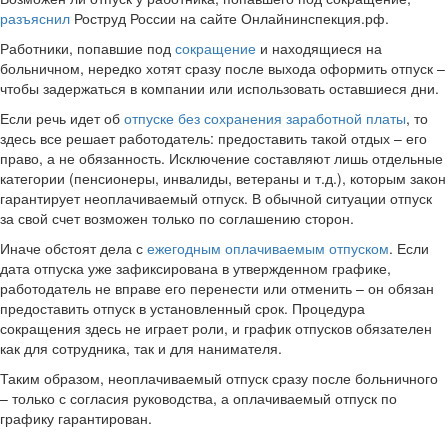
разъяснил
Роструд России на сайте Онлайнинспекция.рф.
Работники, попавшие под
сокращение
и находящиеся на
больничном, нередко хотят сразу после выхода оформить отпуск –
чтобы задержаться в компании или использовать оставшиеся дни.
Если речь идет об
отпуске без сохранения заработной платы
, то
здесь все решает работодатель: предоставить такой отдых – его
право, а не обязанность. Исключение составляют лишь отдельные
категории (пенсионеры, инвалиды, ветераны и т.д.), которым закон
гарантирует неоплачиваемый отпуск. В обычной ситуации отпуск
за свой счет возможен только по соглашению сторон.
Иначе обстоят дела с
ежегодным оплачиваемым отпуском
. Если
дата отпуска уже зафиксирована в утвержденном графике,
работодатель не вправе его перенести или отменить – он обязан
предоставить отпуск в установленный срок. Процедура
сокращения здесь не играет роли, и график отпусков обязателен
как для сотрудника, так и для нанимателя.
Таким образом, неоплачиваемый отпуск сразу после больничного
– только с согласия руководства, а оплачиваемый отпуск по
графику гарантирован.