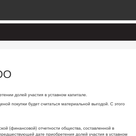
ОО
тении долей участия в уставном капитале.
еной покупки будет считаться материальной выгодой. С этого
ской (финансовой) отчетности общества, составленной в
и предшествующей дате приобретения долей участия в уставном