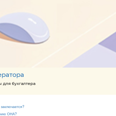
ератора
 для бухгалтера
м заключается?
ению ОНА?