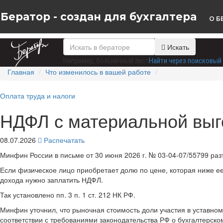
Бератор - создан для бухгалтера
О Б
Искать
Например,
больничный лист
Найти через поисковый 
Главная
Что изменилось в вашей работе
Оплата труда и налоги
НДФЛ с материальной выг
08.07.2026
Распечатать
Минфин России в письме от 30 июня 2026 г. № 03-04-07/55799 ра
Если физическое лицо приобретает долю по цене, которая ниже ее
дохода нужно заплатить НДФЛ.
Так установлено пп. 3 п. 1 ст. 212 НК РФ.
Минфин уточнил, что рыночная стоимость доли участия в уставно
соответствии с требованиями законодательства РФ о бухгалтерско