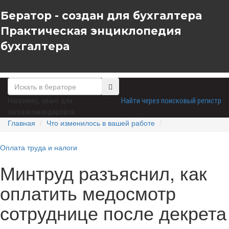
Бератор - создан для бухгалтера
Практическая энциклопедия
бухгалтера
Например,
аванс для
Найти через поисковый регистр
загранкомандировок
Главная
Что изменилось в вашей работе
Оплата труда и налоги
Минтруд разъяснил, как
оплатить медосмотр
сотруднице после декрета