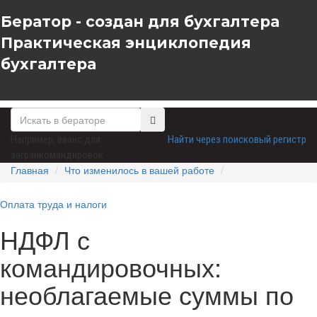
Бератор - создан для бухгалтера
Практическая энциклопедия
бухгалтера
Например,
аванс для
Найти через поисковый регистр
загранкомандировок
Главная
Что изменилось в вашей работе
Оплата труда и налоги
НДФЛ с
командировочных:
необлагаемые суммы по