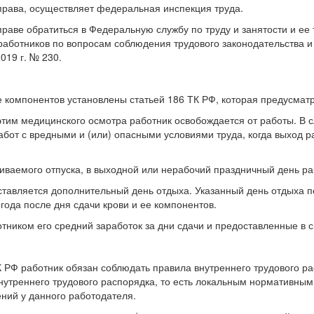
права, осуществляет федеральная инспекция труда.
раве обратиться в Федеральную службу по труду и занятости и ее
работников по вопросам соблюдения трудового законодательства 
019 г. № 230.
ее компонентов установлены статьей 186 ТК РФ, которая предусма
с этим медицинского осмотра работник освобождается от работы. В 
абот с вредными и (или) опасными условиями труда, когда выход р
чиваемого отпуска, в выходной или нерабочий праздничный день ра
оставляется дополнительный день отдыха. Указанный день отдыха 
года после дня сдачи крови и ее компонентов.
тником его средний заработок за дни сдачи и предоставленные в с
К РФ работник обязан соблюдать правила внутреннего трудового р
нутреннего трудового распорядка, то есть локальным нормативным
ий у данного работодателя.