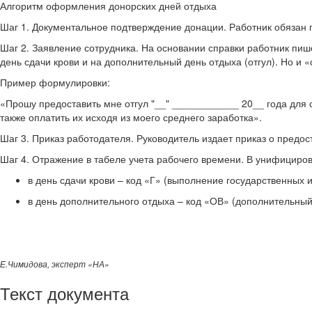
Алгоритм оформления донорских дней отдыха
Шаг 1. Документальное подтверждение донации. Работник обязан п
Шаг 2. Заявление сотрудника. На основании справки работник пи
день сдачи крови и на дополнительный день отдыха (отгул). Но и
Пример формулировки:
«Прошу предоставить мне отгул "__" ____________ 20__ года для с
также оплатить их исходя из моего среднего заработка».
Шаг 3. Приказ работодателя. Руководитель издает приказ о предо
Шаг 4. Отражение в табеле учета рабочего времени. В унифицир
в день сдачи крови – код «Г» (выполнение государственных
в день дополнительного отдыха – код «ОВ» (дополнительны
Е.Чимидова, эксперт «НА»
Текст документа