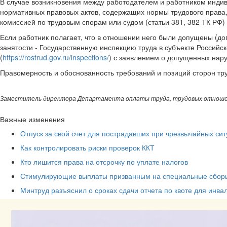
В случае возникновения между работодателем и работником индив
нормативных правовых актов, содержащих нормы трудового права, 
комиссией по трудовым спорам или судом (статьи 381, 382 ТК РФ)
Если работник полагает, что в отношении него были допущены (до
занятости - Государственную инспекцию труда в субъекте Россий
(
https://rostrud.gov.ru/inspections/
) с заявлением о допущенных нару
Правомерность и обоснованность требований и позиций сторон тр
Заместитель директора Департамента оплаты труда, трудовых отношен
Важные изменения
Отпуск за свой счет для пострадавших при чрезвычайных сит
Как контролировать риски проверок ККТ
Кто лишится права на отсрочку по уплате налогов
Стимулирующие выплаты призванным на специальные сборы
Минтруд разъяснил о сроках сдачи отчета по квоте для инва