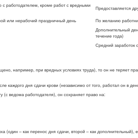
ю с работодателем, кроме работ с вредными
Предоставляется др
дной или нерабочий праздничный день
По желанию работни
Дополнительный день
течение года)
Средний заработок с
ещено, например, при вредных условиях труда), то он не теряет пр
е каждого дня сдачи крови (независимо от того, работал он в день
у (с ведома работодателя), он сохраняет право на:
а (один – как перенос дня сдачи, второй – как дополнительный), 