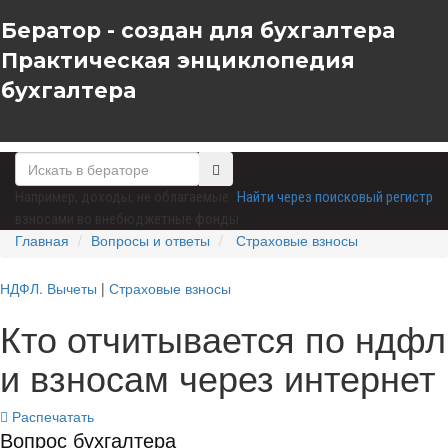
Бератор - создан для бухгалтера
Практическая энциклопедия
бухгалтера
Например,
доходы, не облагаемые
Найти через поисковый регистр
взносами во внебюджетные фонды
Главная
Вопросы и ответы
Страховые взносы
НДФЛ. Вычеты
|
Страховые взносы
Кто отчитывается по ндфл
и взносам через интернет
Распечатать
Вопрос бухгалтера