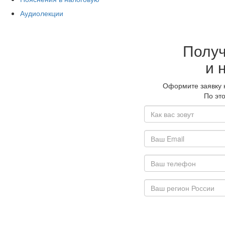
Аудиолекции
Получ
и 
Оформите заявку н
По эт