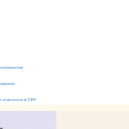
онтрагентом
 законен
и отчетности в СФР