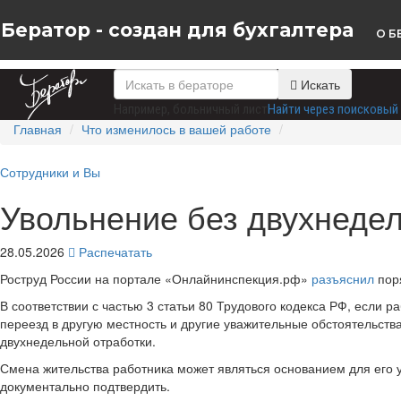
Бератор - создан для бухгалтера
О Б
Искать
Например,
больничный лист
Найти через поисковый 
Главная
Что изменилось в вашей работе
Сотрудники и Вы
Увольнение без двухнедел
28.05.2026
Распечатать
Роструд России на портале «Онлайнинспекция.рф»
разъяснил
поря
В соответствии с частью 3 статьи 80 Трудового кодекса РФ, если
переезд в другую местность и другие уважительные обстоятельства)
двухнедельной отработки.
Смена жительства работника может являться основанием для его 
документально подтвердить.