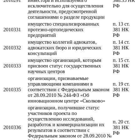
2010291
инвестора и используемого
346.35 НК
исключительно для осуществления
РФ
деятельности, предусмотренной
соглашениями о разделе продукции
имущество специализированных
п. 13 ст.
2010331
протезно-ортопедических
381 НК
предприятий
РФ
имущество коллегий адвокатов,
п. 14 ст.
2010332
адвокатских бюро и юридических
381 НК
консультаций
РФ
имущество организаций, которым
п. 15 ст.
2010333
присвоен статус государственных
381 НК
научных центров
РФ
организации, признаваемые
управляющими компаниями в
п. 19 ст.
2010335
соответствии с Федеральным законом
381 НК
от 28.09.2010 № 244-ФЗ «Об
РФ
инновационном центре «Сколково»
организации, получившие статус
участников проекта по
осуществлению исследований,
п. 20 ст.
разработок и коммерциализации их
2010336
381 НК
результатов в соответствии с
РФ
Федеральным законом от 28.09.2010 №