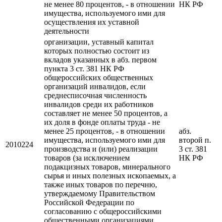
не менее 80 процентов, - в отношении
НК РФ
имущества, используемого ими для
осуществления их уставной
деятельности
организации, уставный капитал
которых полностью состоит из
вкладов указанных в абз. первом
пункта 3 ст. 381 НК РФ
общероссийских общественных
организаций инвалидов, если
среднесписочная численность
инвалидов среди их работников
составляет не менее 50 процентов, а
их доля в фонде оплаты труда - не
менее 25 процентов, - в отношении
абз.
имущества, используемого ими для
второй п.
2010224
производства и (или) реализации
3 ст. 381
товаров (за исключением
НК РФ
подакцизных товаров, минерального
сырья и иных полезных ископаемых, а
также иных товаров по перечню,
утверждаемому Правительством
Российской Федерации по
согласованию с общероссийскими
общественными организациями