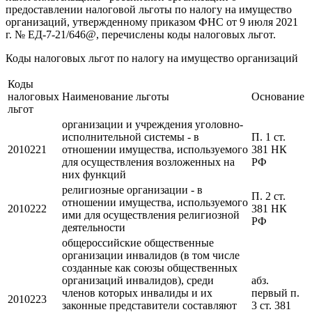
предоставлении налоговой льготы по налогу на имущество
организаций, утвержденному приказом ФНС от 9 июля 2021
г. № ЕД-7-21/646@, перечислены коды налоговых льгот.
Коды налоговых льгот по налогу на имущество организаций
Коды
налоговых
Наименование льготы
Основание
льгот
организации и учреждения уголовно-
исполнительной системы - в
П. 1 ст.
2010221
отношении имущества, используемого
381 НК
для осуществления возложенных на
РФ
них функций
религиозные организации - в
П. 2 ст.
отношении имущества, используемого
2010222
381 НК
ими для осуществления религиозной
РФ
деятельности
общероссийские общественные
организации инвалидов (в том числе
созданные как союзы общественных
организаций инвалидов), среди
абз.
членов которых инвалиды и их
первый п.
2010223
законные представители составляют
3 ст. 381