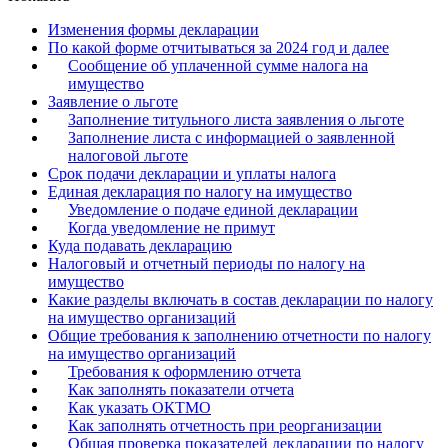
×
Бератор
Изменения формы декларации
«Практическая энциклопедия бухгалтера»
По какой форме отчитываться за 2024 год и далее
Сообщение об уплаченной сумме налога на
Материалы электронного журнала
имущество
«Нормативные акты для бухгалтера»
Заявление о льготе
Материалы электронного журнала
Заполнение титульного листа заявления о льготе
«Практическая бухгалтерия»
Заполнение листа с информацией о заявленной
налоговой льготе
Онлайн-сервисы «Учетная политика» и «Алгоритмы для
Срок подачи декларации и уплаты налога
Единая декларация по налогу на имущество
Уведомление о подаче единой декларации
Просто заполните форму, и мы вышлем вам на почту письмо
Когда уведомление не примут
Куда подавать декларацию
Налоговый и отчетный периоды по налогу на
имущество
Какие разделы включать в состав декларации по налогу
на имущество организаций
Общие требования к заполнению отчетности по налогу
на имущество организаций
Требования к оформлению отчета
Как заполнять показатели отчета
Как указать ОКТМО
Как заполнять отчетность при реорганизации
Общая проверка показателей декларации по налогу