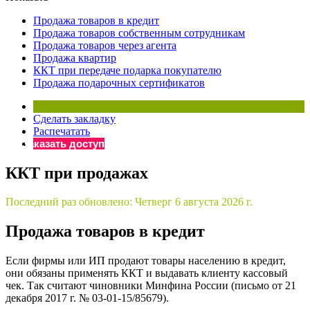
×
Бератор
Продажа товаров в кредит
«Практическая энциклопедия бухгалтера»
Продажа товаров собственным сотрудникам
Продажа товаров через агента
Материалы электронного журнала
Продажа квартир
«Нормативные акты для бухгалтера»
ККТ при передаче подарка покупателю
Материалы электронного журнала
Продажа подарочных сертификатов
«Практическая бухгалтерия»
Онлайн-сервисы «Учетная политика» и «Алгоритмы для
Сделать закладку
Распечатать
Заказать доступ
Просто заполните форму, и мы вышлем вам на почту письмо
ККТ при продажах
Последний раз обновлено:
Четверг 6 августа 2026 г.
Продажа товаров в кредит
Если фирмы или ИП продают товары населению в кредит,
они обязаны применять ККТ и выдавать клиенту кассовый
чек. Так считают чиновники Минфина России (письмо от 21
декабря 2017 г. № 03-01-15/85679).