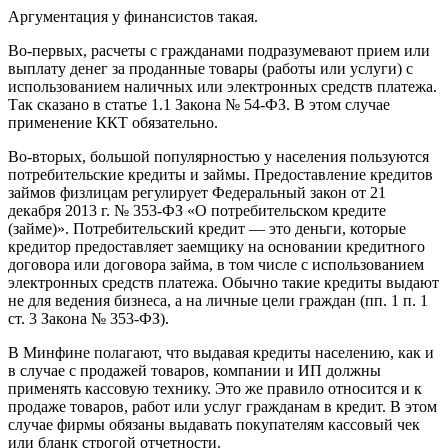
Аргументация у финансистов такая.
Во-первых, расчеты с гражданами подразумевают прием или
выплату денег за проданные товары (работы или услуги) с
использованием наличных или электронных средств платежа.
Так сказано в статье 1.1 Закона № 54-ФЗ. В этом случае
применение ККТ обязательно.
Во-вторых, большой популярностью у населения пользуются
потребительские кредиты и займы. Предоставление кредитов
займов физлицам регулирует Федеральный закон от 21
декабря 2013 г. № 353-ФЗ «О потребительском кредите
(займе)». Потребительский кредит — это деньги, которые
кредитор предоставляет заемщику на основании кредитного
договора или договора займа, в том числе с использованием
электронных средств платежа. Обычно такие кредиты выдают
не для ведения бизнеса, а на личные цели граждан (пп. 1 п. 1
ст. 3 Закона № 353-ФЗ).
В Минфине полагают, что выдавая кредиты населению, как и
в случае с продажей товаров, компании и ИП должны
применять кассовую технику. Это же правило относится и к
продаже товаров, работ или услуг гражданам в кредит. В этом
случае фирмы обязаны выдавать покупателям кассовый чек
или бланк строгой отчетности.