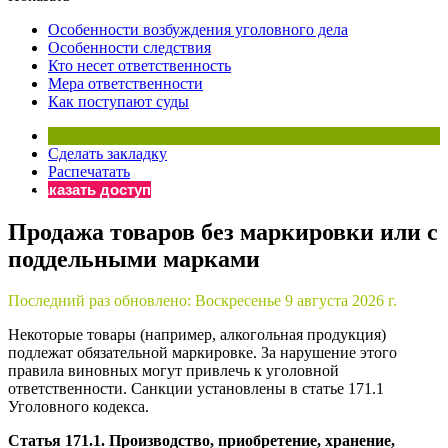
×
Бератор
Особенности возбуждения уголовного дела
«Практическая энциклопедия бухгалтера»
Особенности следствия
Кто несет ответственность
Материалы электронного журнала
Мера ответственности
«Нормативные акты для бухгалтера»
Как поступают суды
Материалы электронного журнала
«Практическая бухгалтерия»
Сделать закладку
Онлайн-сервисы «Учетная политика» и «Алгоритмы для
Распечатать
Заказать доступ
Просто заполните форму, и мы вышлем вам на почту письмо
Продажа товаров без маркировки или с
поддельными марками
Последний раз обновлено:
Воскресенье 9 августа 2026 г.
Некоторые товары (например, алкогольная продукция)
подлежат обязательной маркировке. За нарушение этого
правила виновных могут привлечь к уголовной
ответственности. Санкции установлены в статье 171.1
Уголовного кодекса.
Статья 171.1. Производство, приобретение, хранение,