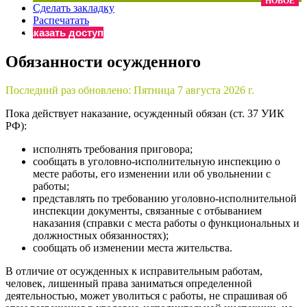
НОВОЕ
Сделать закладку
×
Бератор
Распечатать
«Практическая энциклопедия бухгалтера»
Заказать доступ
Материалы электронного журнала
Обязанности осужденного
«Нормативные акты для бухгалтера»
Материалы электронного журнала
Последний раз обновлено:
Пятница 7 августа 2026 г.
«Практическая бухгалтерия»
Онлайн-сервисы «Учетная политика» и «Алгоритмы для
Пока действует наказание, осужденный обязан (ст. 37 УИК
РФ):
исполнять требования приговора;
Просто заполните форму, и мы вышлем вам на почту письмо
сообщать в уголовно-исполнительную инспекцию о
месте работы, его изменении или об увольнении с
работы;
представлять по требованию уголовно-исполнительной
инспекции документы, связанные с отбыванием
наказания (справки с места работы о функциональных и
должностных обязанностях);
сообщать об изменении места жительства.
В отличие от осужденных к исправительным работам,
человек, лишенный права заниматься определенной
деятельностью, может уволиться с работы, не спрашивая об