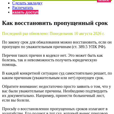
НОВОЕ
Сделать закладку
×
Бератор
Распечатать
«Практическая энциклопедия бухгалтера»
Заказать доступ
Материалы электронного журнала
Как восстановить пропущенный срок
«Нормативные акты для бухгалтера»
Материалы электронного журнала
Последний раз обновлено:
Понедельник 10 августа 2026 г.
«Практическая бухгалтерия»
Онлайн-сервисы «Учетная политика» и «Алгоритмы для
По закону срок для обжалования можно восстановить, если он
пропущен по уважительным причинам (ст. 389.5 УПК РФ).
Перечня таких причин в кодексе нет. Это может быть как
Просто заполните форму, и мы вышлем вам на почту письмо
болезнь, так и невозможность получить юридическую
помощь.
В каждой конкретной ситуации суд самостоятельно решает, по
каким причинам (уважительным или нет) пропущен срок.
Обратите внимание: недостаточно просто заявить о том, что у
вас были уважительные причины. Необходимо подтвердить
их документально. Например, принести больничный лист,
если вы болели.
Просьбу о восстановлении пропущенных сроков излагают в
ходатайстве. Его подают в тот суд, который вынес приговор.