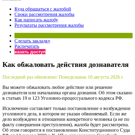
×
Бератор
Куда обращаться с жалобой
«Практическая энциклопедия бухгалтера»
Сроки рассмотрения жалобы
Как написать жалобу
Материалы электронного журнала
Результаты рассмотрения жалобы
«Нормативные акты для бухгалтера»
Материалы электронного журнала
«Практическая бухгалтерия»
Сделать закладку
Распечатать
Онлайн-сервисы «Учетная политика» и «Алгоритмы для
Заказать доступ
Как обжаловать действия дознавателя
Просто заполните форму, и мы вышлем вам на почту письмо
Последний раз обновлено:
Понедельник 10 августа 2026 г.
Вы можете обжаловать любое действие или решение
дознавателя или начальника органа дознания. Об этом сказано
в статьях 19 и 123 Уголовно-процессуального кодекса РФ.
Исключение составляет только постановление о возбуждении
уголовного дела, в котором не указан обвиняемый. Если же
дело возбуждено в отношении конкретного человека (а не по
факту совершения преступления), жалоба будет рассмотрена.
Об этом говорится в постановлении Конституционного Суда