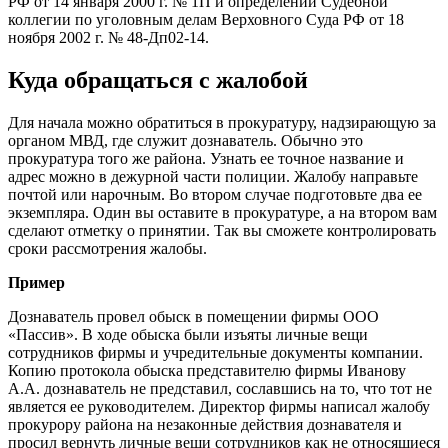
РФ от 14 января 2000 г. № 1П и определении Судебной
коллегии по уголовным делам Верховного Суда РФ от 18
ноября 2002 г. № 48-Дп02-14.
Куда обращаться с жалобой
Для начала можно обратиться в прокуратуру, надзирающую за
органом МВД, где служит дознаватель. Обычно это
прокуратура того же района. Узнать ее точное название и
адрес можно в дежурной части полиции. Жалобу направьте
почтой или нарочным. Во втором случае подготовьте два ее
экземпляра. Один вы оставите в прокуратуре, а на втором вам
сделают отметку о принятии. Так вы сможете контролировать
сроки рассмотрения жалобы.
Пример
Дознаватель провел обыск в помещении фирмы ООО
«Пассив». В ходе обыска были изъяты личные вещи
сотрудников фирмы и учредительные документы компании.
Копию протокола обыска представителю фирмы Иванову
А.А. дознаватель не представил, сославшись на то, что тот не
является ее руководителем. Директор фирмы написал жалобу
прокурору района на незаконные действия дознавателя и
просил вернуть личные вещи сотрудников как не относящиеся