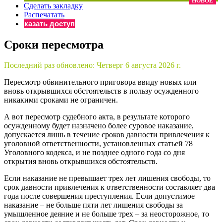
НОВОЕ
Сделать закладку
×
Бератор
Распечатать
«Практическая энциклопедия бухгалтера»
Заказать доступ
Материалы электронного журнала
Сроки пересмотра
«Нормативные акты для бухгалтера»
Материалы электронного журнала
Последний раз обновлено:
Четверг 6 августа 2026 г.
«Практическая бухгалтерия»
Онлайн-сервисы «Учетная политика» и «Алгоритмы для
Пересмотр обвинительного приговора ввиду новых или
вновь открывшихся обстоятельств в пользу осужденного
никакими сроками не ограничен.
Просто заполните форму, и мы вышлем вам на почту письмо
А вот пересмотр судебного акта, в результате которого
осужденному будет назначено более суровое наказание,
допускается лишь в течение сроков давности привлечения к
уголовной ответственности, установленных статьей 78
Уголовного кодекса, и не позднее одного года со дня
открытия вновь открывшихся обстоятельств.
Если наказание не превышает трех лет лишения свободы, то
срок давности привлечения к ответственности составляет два
года после совершения преступления. Если допустимое
наказание – не больше пяти лет лишения свободы за
умышленное деяние и не больше трех – за неосторожное, то