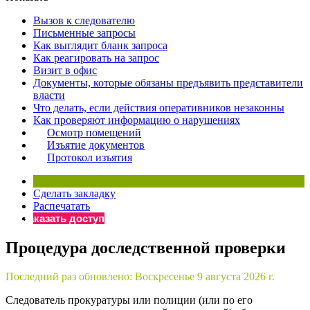
×
Бератор
Вызов к следователю
«Практическая энциклопедия бухгалтера»
Письменные запросы
Как выглядит бланк запроса
Материалы электронного журнала
Как реагировать на запрос
«Нормативные акты для бухгалтера»
Визит в офис
Материалы электронного журнала
Документы, которые обязаны предъявить представители
«Практическая бухгалтерия»
власти
Что делать, если действия оперативников незаконны
Онлайн-сервисы «Учетная политика» и «Алгоритмы для
Как проверяют информацию о нарушениях
Осмотр помещений
Изъятие документов
Просто заполните форму, и мы вышлем вам на почту письмо
Протокол изъятия
Сделать закладку
Распечатать
Заказать доступ
Процедура доследственной проверки
Последний раз обновлено:
Воскресенье 9 августа 2026 г.
Следователь прокуратуры или полиции (или по его