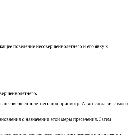
жащее поведение несовершеннолетнего и его явку к
овершеннолетнего.
ть несовершеннолетнего под присмотр. А вот согласия самого
ановления о назначении этой меры пресечения. Затем
сследованию, следователь составит протокол о нарушении