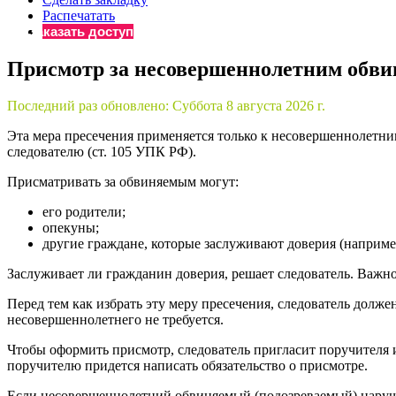
Распечатать
Бератор
Заказать доступ
«Практическ
Материалы 
Присмотр за несовершеннолетним обв
«Нормативны
Материалы 
Последний раз обновлено:
Суббота 8 августа 2026 г.
«Практическ
Эта мера пресечения применяется только к несовершеннолетни
Онлайн-серв
следователю (ст. 105 УПК РФ).
Присматривать за обвиняемым могут:
Просто заполни
его родители;
опекуны;
другие граждане, которые заслуживают доверия (наприме
Заслуживает ли гражданин доверия, решает следователь. Важн
Перед тем как избрать эту меру пресечения, следователь долже
несовершеннолетнего не требуется.
Чтобы оформить присмотр, следователь пригласит поручителя и
поручителю придется написать обязательство о присмотре.
Если несовершеннолетний обвиняемый (подозреваемый) нарушит