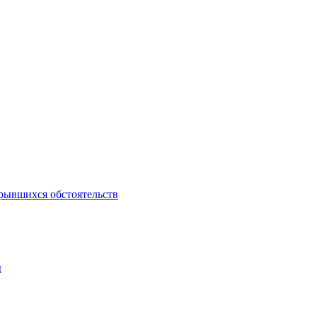
рывшихся обстоятельств
ы