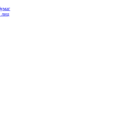
бумаг
х лиц