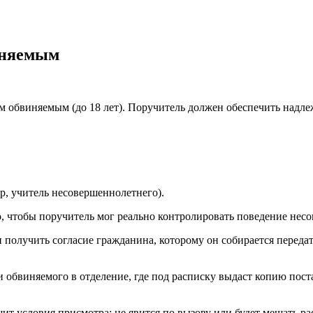
ая энциклопедия бухгалтера»
электронного журнала
иняемым
е акты для бухгалтера»
электронного журнала
ая бухгалтерия»
м обвиняемым (до 18 лет). Поручитель должен обеспечить надле
исы «Учетная политика» и «Алгоритмы для бухгалтера»
те форму, и мы вышлем вам на почту письмо с льготным счетом.
р, учитель несовершеннолетнего).
о, чтобы поручитель мог реально контролировать поведение нес
н получить согласие гражданина, которому он собирается переда
 обвиняемого в отделение, где под расписку выдаст копию пост
 условия присмотра: не явится по вызову или будет мешать ра