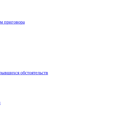
м приговора
рывшихся обстоятельств
ы