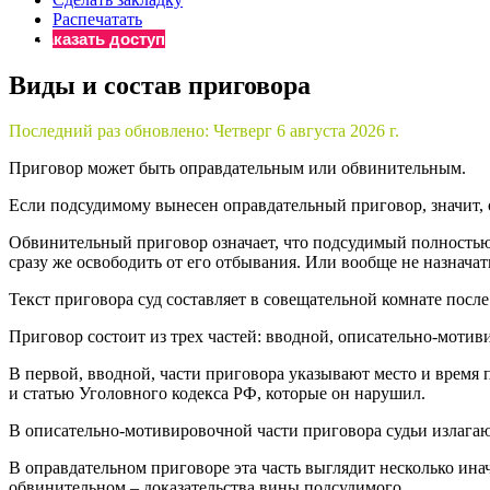
Распечатать
Бератор
Заказать доступ
«Практическ
Материалы 
Виды и состав приговора
«Нормативны
Материалы 
Последний раз обновлено:
Четверг 6 августа 2026 г.
«Практическ
Приговор может быть оправдательным или обвинительным.
Онлайн-серв
Если подсудимому вынесен оправдательный приговор, значит,
Обвинительный приговор означает, что подсудимый полностью
Просто заполни
сразу же освободить от его отбывания. Или вообще не назначать
Текст приговора суд составляет в совещательной комнате после
Приговор состоит из трех частей: вводной, описательно-моти
В первой, вводной, части приговора указывают место и время 
и статью Уголовного кодекса РФ, которые он нарушил.
В описательно-мотивировочной части приговора судьи излагаю
В оправдательном приговоре эта часть выглядит несколько ина
обвинительном – доказательства вины подсудимого.