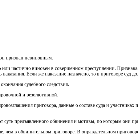
ая энциклопедия бухгалтера»
электронного журнала
е акты для бухгалтера»
электронного журнала
ая бухгалтерия»
исы «Учетная политика» и «Алгоритмы для бухгалтера»
 он признан невиновным.
 или частично виновен в совершенном преступлении. Признавая
те форму, и мы вышлем вам на почту письмо с льготным счетом.
 наказания. Если же наказание назначено, то в приговоре суд до
 окончания судебного следствия.
вировочной и резолютивной.
провозглашения приговора, данные о составе суда и участниках 
т суть предъявленного обвинения и мотивы, по которым они пр
че, чем в обвинительном приговоре. В оправдательном приговоре