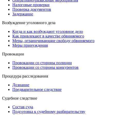
Оперативно-разыскные мероприятия
Налоговые проверки
Проверка документов
Задержание
Возбуждение уголовного дела
Когда и как возбуждают уголовное дело
Как привлекают в качестве обвиняемого
Меры, ограничивающие свободу обвиняемого
Меры принуждения
Провокации
Провокации со стороны полиции
Провокации со стороны конкурентов
Процедура расследования
Дознание
Предварительное следствие
Судебное следствие
Состав суда
Подготовка к судебному разбирательству