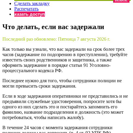
НОВОЕ
Сделать закладку
×
Бератор
Распечатать
«Практическая энциклопедия бухгалтера»
Заказать доступ
Материалы электронного журнала
Что делать, если вас задержали
«Нормативные акты для бухгалтера»
Материалы электронного журнала
Последний раз обновлено:
Пятница 7 августа 2026 г.
«Практическая бухгалтерия»
Онлайн-сервисы «Учетная политика» и «Алгоритмы для
Как только вы узнали, что вас задержали на срок более трех
часов (задержание по подозрению в преступлении), требуйте
известить своих родственников и защитника, а также
оформить задержание в порядке статьи 91 Уголовно-
Просто заполните форму, и мы вышлем вам на почту письмо
процессуального кодекса РФ.
Последнее нужно для того, чтобы сотрудники полиции не
могли превысить сроки задержания.
Если в ходе задержания оперативники не представились и не
предъявили служебные удостоверения, попросите хотя бы
одного из них сделать это и постарайтесь запомнить его
фамилию, название подразделения и должность (это может
потребоваться, чтобы написать жалобу).
В течение 24 часов с момента задержания сотрудники
полиции должны вас допросить (п. 4 ст. 92 УПК РФ).