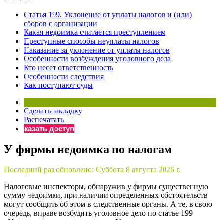
×
Бератор
Статья 199. Уклонение от уплаты налогов и (или)
«Практическая энциклопедия бухгалтера»
сборов с организации
Какая недоимка считается преступлением
Материалы электронного журнала
Преступные способы неуплаты налогов
«Нормативные акты для бухгалтера»
Наказание за уклонение от уплаты налогов
Материалы электронного журнала
Особенности возбуждения уголовного дела
«Практическая бухгалтерия»
Кто несет ответственность
Особенности следствия
Онлайн-сервисы «Учетная политика» и «Алгоритмы для
Как поступают суды
Просто заполните форму, и мы вышлем вам на почту письмо
Сделать закладку
Распечатать
Заказать доступ
У фирмы недоимка по налогам
Последний раз обновлено:
Суббота 8 августа 2026 г.
Налоговые инспекторы, обнаружив у фирмы существенную
сумму недоимки, при наличии определенных обстоятельств
могут сообщить об этом в следственные органы. А те, в свою
очередь, вправе возбудить уголовное дело по статье 199