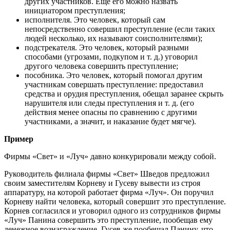
других участников. Еще его можно назвать
инициатором преступления;
исполнителя. Это человек, который сам
непосредственно совершил преступление (если таких
людей несколько, их называют соисполнителями);
подстрекателя. Это человек, который разными
способами (угрозами, подкупом и т. д.) уговорил
другого человека совершить преступление;
пособника. Это человек, который помогал другим
участникам совершать преступление: предоставил
средства и орудия преступления, обещал заранее скрыть
нарушителя или следы преступления и т. д. (его
действия менее опасны по сравнению с другими
участниками, а значит, и наказание будет мягче).
Пример
Фирмы «Свет» и «Луч» давно конкурировали между собой.
Руководитель филиала фирмы «Свет» Шведов предложил
своим заместителям Корневу и Гусеву вывести из строя
аппаратуру, на которой работает фирма «Луч». Он поручил
Корневу найти человека, который совершит это преступление.
Корнев согласился и уговорил одного из сотрудников фирмы
«Луч» Панина совершить это преступление, пообещав ему
денежное вознаграждение. Гусев же пообещал Панину, что