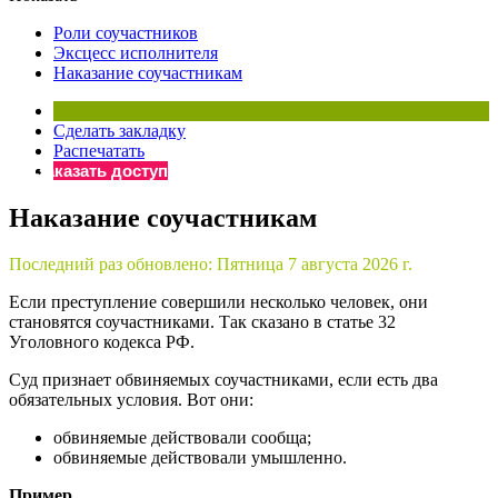
×
Бератор
Роли соучастников
«Практическая энциклопедия бухгалтера»
Эксцесс исполнителя
Наказание соучастникам
Материалы электронного журнала
«Нормативные акты для бухгалтера»
Материалы электронного журнала
Сделать закладку
«Практическая бухгалтерия»
Распечатать
Заказать доступ
Онлайн-сервисы «Учетная политика» и «Алгоритмы для
Наказание соучастникам
Просто заполните форму, и мы вышлем вам на почту письмо
Последний раз обновлено:
Пятница 7 августа 2026 г.
Если преступление совершили несколько человек, они
становятся соучастниками. Так сказано в статье 32
Уголовного кодекса РФ.
Суд признает обвиняемых соучастниками, если есть два
обязательных условия. Вот они:
обвиняемые действовали сообща;
обвиняемые действовали умышленно.
Пример