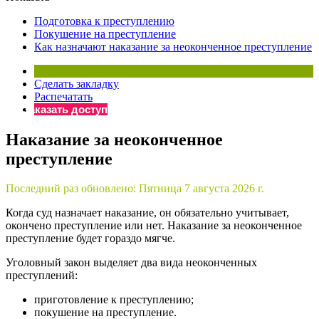
×
Бератор
Подготовка к преступлению
«Практическая энциклопедия бухгалтера»
Покушение на преступление
Как назначают наказание за неоконченное преступление
Материалы электронного журнала
«Нормативные акты для бухгалтера»
Материалы электронного журнала
Сделать закладку
«Практическая бухгалтерия»
Распечатать
Заказать доступ
Онлайн-сервисы «Учетная политика» и «Алгоритмы для
Наказание за неоконченное
преступление
Просто заполните форму, и мы вышлем вам на почту письмо
Последний раз обновлено:
Пятница 7 августа 2026 г.
Когда суд назначает наказание, он обязательно учитывает,
окончено преступление или нет. Наказание за неоконченное
преступление будет гораздо мягче.
Уголовный закон выделяет два вида неоконченных
преступлений:
приготовление к преступлению;
покушение на преступление.