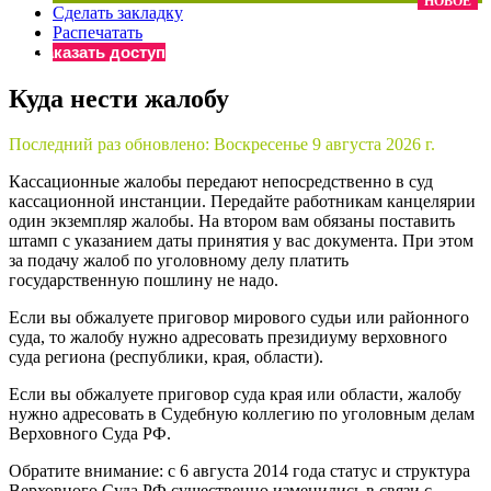
НОВОЕ
Сделать закладку
×
Бератор
Распечатать
«Практическая энциклопедия бухгалтера»
Заказать доступ
Материалы электронного журнала
Куда нести жалобу
«Нормативные акты для бухгалтера»
Материалы электронного журнала
Последний раз обновлено:
Воскресенье 9 августа 2026 г.
«Практическая бухгалтерия»
Онлайн-сервисы «Учетная политика» и «Алгоритмы для
Кассационные жалобы передают непосредственно в суд
кассационной инстанции. Передайте работникам канцелярии
один экземпляр жалобы. На втором вам обязаны поставить
штамп с указанием даты принятия у вас документа. При этом
Просто заполните форму, и мы вышлем вам на почту письмо
за подачу жалоб по уголовному делу платить
государственную пошлину не надо.
Если вы обжалуете приговор мирового судьи или районного
суда, то жалобу нужно адресовать президиуму верховного
суда региона (республики, края, области).
Если вы обжалуете приговор суда края или области, жалобу
нужно адресовать в Судебную коллегию по уголовным делам
Верховного Суда РФ.
Обратите внимание: с 6 августа 2014 года статус и структура
Верховного Суда РФ существенно изменились в связи с