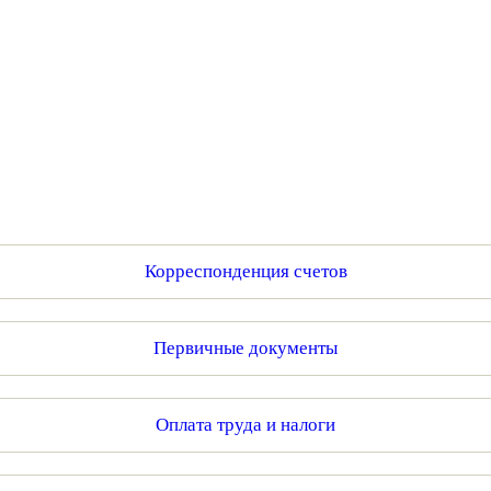
ая энциклопедия бухгалтера»
электронного журнала
е акты для бухгалтера»
электронного журнала
ая бухгалтерия»
исы «Учетная политика» и «Алгоритмы для бухгалтера»
те форму, и мы вышлем вам на почту письмо с льготным счетом.
Корреспонденция счетов
Первичные документы
Оплата труда и налоги