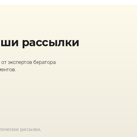
аши рассылки
от экспертов бератора:
ментов.
тические рассылки,