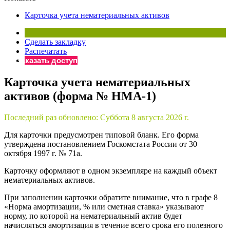
×
Бератор
Карточка учета нематериальных активов
«Практическая энциклопедия бухгалтера»
Материалы электронного журнала
Сделать закладку
«Нормативные акты для бухгалтера»
Распечатать
Материалы электронного журнала
Заказать доступ
«Практическая бухгалтерия»
Карточка учета нематериальных
Онлайн-сервисы «Учетная политика» и «Алгоритмы для
активов (форма № НМА-1)
Просто заполните форму, и мы вышлем вам на почту письмо
Последний раз обновлено:
Суббота 8 августа 2026 г.
Для карточки предусмотрен типовой бланк. Его форма
утверждена постановлением Госкомстата России от 30
октября 1997 г. № 71а.
Карточку оформляют в одном экземпляре на каждый объект
нематериальных активов.
При заполнении карточки обратите внимание, что в графе 8
«Норма амортизации, % или сметная ставка» указывают
норму, по которой на нематериальный актив будет
начисляться амортизация в течение всего срока его полезного