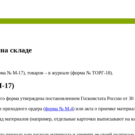
ая энциклопедия бухгалтера»
электронного журнала
е акты для бухгалтера»
электронного журнала
ая бухгалтерия»
исы «Учетная политика» и «Алгоритмы для бухгалтера»
на складе
те форму, и мы вышлем вам на почту письмо с льготным счетом.
рма № М-17), товаров – в журнале (форма № ТОРГ-18).
-17)
го форма утверждена постановлением Госкомстата России от 30 о
и приходного ордера (
форма № М-4
) или акта о приемке материал
материалов (например, отдельные карточки выписывают на кирпи
 приходу или расходу материала и заверять ее своей подписью