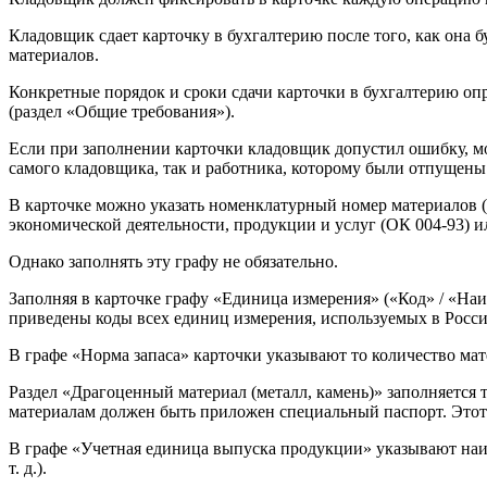
Кладовщик сдает карточку в бухгалтерию после того, как она б
материалов.
Конкретные порядок и сроки сдачи карточки в бухгалтерию опр
(раздел «Общие требования»).
Если при заполнении карточки кладовщик допустил ошибку, мо
самого кладовщика, так и работника, которому были отпущены
В карточке можно указать номенклатурный номер материалов 
экономической деятельности, продукции и услуг (ОК 004-93) и
Однако заполнять эту графу не обязательно.
Заполняя в карточке графу «Единица измерения» («Код» / «На
приведены коды всех единиц измерения, используемых в Росси
В графе «Норма запаса» карточки указывают то количество мат
Раздел «Драгоценный материал (металл, камень)» заполняется 
материалам должен быть приложен специальный паспорт. Этот 
В графе «Учетная единица выпуска продукции» указывают наим
т. д.).