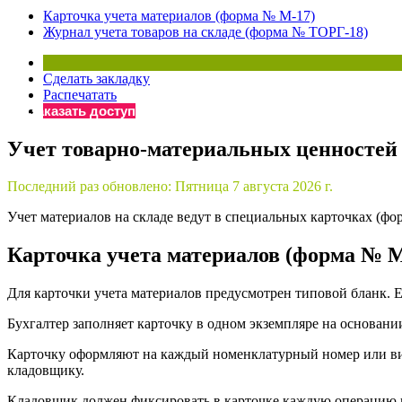
Карточка учета материалов (форма № М-17)
Бератор
Журнал учета товаров на складе (форма № ТОРГ-18)
«Практическ
Материалы 
Сделать закладку
«Нормативны
Распечатать
Материалы 
Заказать доступ
«Практическ
Онлайн-серв
Учет товарно-материальных ценностей 
Последний раз обновлено:
Пятница 7 августа 2026 г.
Просто заполни
Учет материалов на складе ведут в специальных карточках (фо
Карточка учета материалов (форма № М
Для карточки учета материалов предусмотрен типовой бланк. Е
Бухгалтер заполняет карточку в одном экземпляре на основани
Карточку оформляют на каждый номенклатурный номер или вид 
кладовщику.
Кладовщик должен фиксировать в карточке каждую операцию по