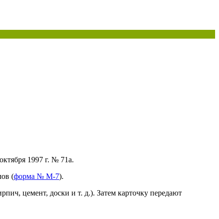
ктября 1997 г. № 71а.
ов (
форма № М-7
).
ч, цемент, доски и т. д.). Затем карточку передают
.