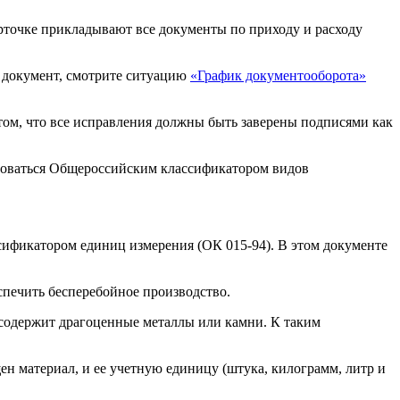
карточке прикладывают все документы по приходу и расходу
т документ, смотрите ситуацию
«График документооборота»
том, что все исправления должны быть заверены подписями как
ьзоваться Общероссийским классификатором видов
сификатором единиц измерения (ОК 015-94). В этом документе
еспечить бесперебойное производство.
, содержит драгоценные металлы или камни. К таким
н материал, и ее учетную единицу (штука, килограмм, литр и