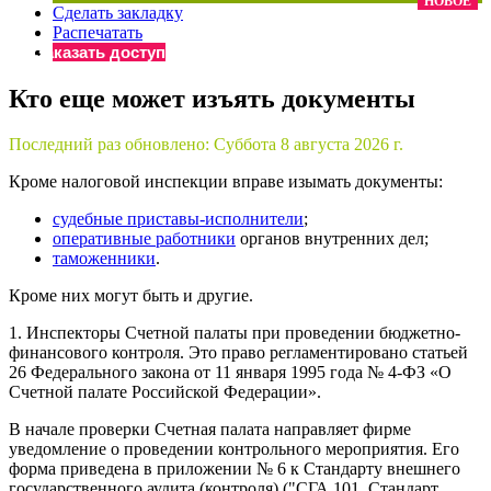
НОВОЕ
Сделать закладку
×
Бератор
Распечатать
«Практическая энциклопедия бухгалтера»
Заказать доступ
Материалы электронного журнала
Кто еще может изъять документы
«Нормативные акты для бухгалтера»
Материалы электронного журнала
Последний раз обновлено:
Суббота 8 августа 2026 г.
«Практическая бухгалтерия»
Онлайн-сервисы «Учетная политика» и «Алгоритмы для
Кроме налоговой инспекции вправе изымать документы:
судебные приставы-исполнители
;
оперативные работники
органов внутренних дел;
Просто заполните форму, и мы вышлем вам на почту письмо
таможенники
.
Кроме них могут быть и другие.
1. Инспекторы Счетной палаты при проведении бюджетно-
финансового контроля. Это право регламентировано статьей
26 Федерального закона от 11 января 1995 года № 4-ФЗ «О
Счетной палате Российской Федерации».
В начале проверки Счетная палата направляет фирме
уведомление о проведении контрольного мероприятия. Его
форма приведена в приложении № 6 к Стандарту внешнего
государственного аудита (контроля) ("СГА 101. Стандарт