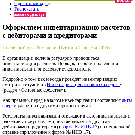
НОВОЕ
Сделать закладку
×
Бератор
Распечатать
«Практическая энциклопедия бухгалтера»
Заказать доступ
Материалы электронного журнала
Оформляем инвентаризацию расчетов
«Нормативные акты для бухгалтера»
с дебиторами и кредиторами
Материалы электронного журнала
«Практическая бухгалтерия»
Онлайн-сервисы «Учетная политика» и «Алгоритмы для
Последний раз обновлено:
Пятница 7 августа 2026 г.
В организации должна регулярно проводиться
инвентаризация расчетов. Порядок и сроки проведения
Просто заполните форму, и мы вышлем вам на почту письмо
инвентаризации определяет руководитель.
Подробно о том, как и когда проводят инвентаризацию,
смотрите ситуацию «
Инвентаризация основных средств
»
(раздел «Основные средства»).
Как правило, перед началом инвентаризации составляют
акты
сверки
расчетов с другими организациями.
Результаты инвентаризации отражают в акте инвентаризации
расчетов с покупателями, поставщиками и другими
дебиторами (кредиторами) (
форма № ИНВ-17
) и специальной
справке (приложение к форме № ИНВ-17).