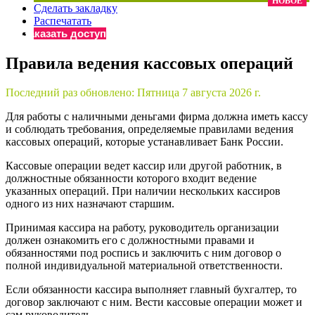
НОВОЕ
Сделать закладку
×
Бератор
Распечатать
«Практическая энциклопедия бухгалтера»
Заказать доступ
Материалы электронного журнала
Правила ведения кассовых операций
«Нормативные акты для бухгалтера»
Материалы электронного журнала
Последний раз обновлено:
Пятница 7 августа 2026 г.
«Практическая бухгалтерия»
Онлайн-сервисы «Учетная политика» и «Алгоритмы для
Для работы с наличными деньгами фирма должна иметь кассу
и соблюдать требования, определяемые правилами ведения
кассовых операций, которые устанавливает Банк России.
Просто заполните форму, и мы вышлем вам на почту письмо
Кассовые операции ведет кассир или другой работник, в
должностные обязанности которого входит ведение
указанных операций. При наличии нескольких кассиров
одного из них назначают старшим.
Принимая кассира на работу, руководитель организации
должен ознакомить его с должностными правами и
обязанностями под роспись и заключить с ним договор о
полной индивидуальной материальной ответственности.
Если обязанности кассира выполняет главный бухгалтер, то
договор заключают с ним. Вести кассовые операции может и
сам руководитель.