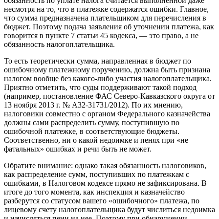
обязанность по уплате налога считается выполненной даже
несмотря на то, что в платежке содержатся ошибки. Главное,
что сумма предназначена плательщиком для перечисления в
бюджет. Поэтому подача заявления об уточнении платежа, как
говорится в пункте 7 статьи 45 кодекса, — это право, а не
обязанность налогоплательщика.
То есть теоретически сумма, направленная в бюджет по
ошибочному платежному поручению, должна быть признана
налогом вообще без какого-либо участия налогоплательщика.
Приятно отметить, что суды поддерживают такой подход
(например, постановление ФАС Северо-Кавказского округа от
13 ноября 2013 г. № А32-31731/2012). По их мнению,
налоговики совместно с органом Федерального казначейства
должны сами распределить сумму, поступившую по
ошибочной платежке, в соответствующие бюджеты.
Соответственно, ни о какой недоимке и пенях при «не
фатальных» ошибках и речи быть не может.
Обратите внимание: однако такая обязанность налоговиков,
как распределение сумм, поступивших по платежкам с
ошибками, в Налоговом кодексе прямо не зафиксирована. В
итоге до того момента, как инспекция и казначейство
разберутся со статусом вашего «ошибочного» платежа, по
лицевому счету налогоплательщика будут числиться недоимка
и начисляться пени на нее. Поэтому при обнаружении