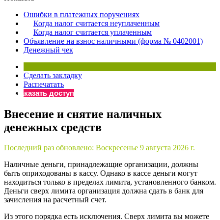
×
Бератор
Ошибки в платежных поручениях
«Практическая энциклопедия бухгалтера»
Когда налог считается неуплаченным
Когда налог считается уплаченным
Материалы электронного журнала
Объявление на взнос наличными (форма № 0402001)
«Нормативные акты для бухгалтера»
Денежный чек
Материалы электронного журнала
«Практическая бухгалтерия»
Сделать закладку
Онлайн-сервисы «Учетная политика» и «Алгоритмы для
Распечатать
Заказать доступ
Просто заполните форму, и мы вышлем вам на почту письмо
Внесение и снятие наличных
денежных средств
Последний раз обновлено:
Воскресенье 9 августа 2026 г.
Наличные деньги, принадлежащие организации, должны
быть оприходованы в кассу. Однако в кассе деньги могут
находиться только в пределах лимита, установленного банком.
Деньги сверх лимита организация должна сдать в банк для
зачисления на расчетный счет.
Из этого порядка есть исключения. Сверх лимита вы можете