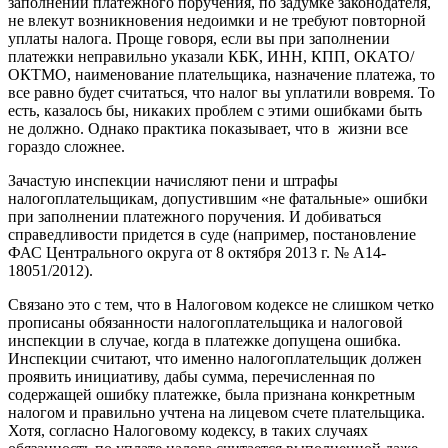
заполнении платежного поручения, по задумке законодателя,
не влекут возникновения недоимки и не требуют повторной
уплаты налога. Проще говоря, если вы при заполнении
платежки неправильно указали КБК, ИНН, КПП, ОКАТО/
ОКТМО, наименование плательщика, назначение платежа, то
все равно будет считаться, что налог вы уплатили вовремя. То
есть, казалось бы, никаких проблем с этими ошибками быть
не должно. Однако практика показывает, что в жизни все
гораздо сложнее.
Зачастую инспекции начисляют пени и штрафы
налогоплательщикам, допустившим «не фатальные» ошибки
при заполнении платежного поручения. И добиваться
справедливости придется в суде (например, постановление
ФАС Центрального округа от 8 октября 2013 г. № А14-
18051/2012).
Связано это с тем, что в Налоговом кодексе не слишком четко
прописаны обязанности налогоплательщика и налоговой
инспекции в случае, когда в платежке допущена ошибка.
Инспекции считают, что именно налогоплательщик должен
проявить инициативу, дабы сумма, перечисленная по
содержащей ошибку платежке, была признана конкретным
налогом и правильно учтена на лицевом счете плательщика.
Хотя, согласно Налоговому кодексу, в таких случаях