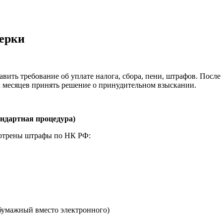
ая энциклопедия бухгалтера»
электронного журнала
ерки
е акты для бухгалтера»
электронного журнала
ая бухгалтерия»
вить требование об уплате налога, сбора, пени, штрафов. После
исы «Учетная политика» и «Алгоритмы для бухгалтера»
х месяцев принять решение о принудительном взыскании.
те форму, и мы вышлем вам на почту письмо с льготным счетом.
андартная процедура)
мотрены штрафы по НК РФ:
бумажный вместо электронного)