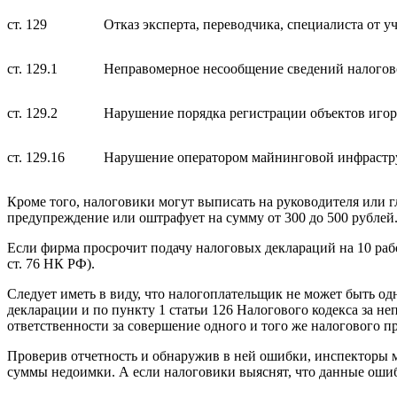
ст. 129
Отказ эксперта, переводчика, специалиста от у
ст. 129.1
Неправомерное несообщение сведений налогов
ст. 129.2
Нарушение порядка регистрации объектов игор
ст. 129.16
Нарушение оператором майнинговой инфрастру
Кроме того, налоговики могут выписать на руководителя или 
предупреждение или оштрафует на сумму от 300 до 500 рублей
Если фирма просрочит подачу налоговых деклараций на 10 рабо
ст. 76 НК РФ).
Следует иметь в виду, что налогоплательщик не может быть од
декларации и по пункту 1 статьи 126 Налогового кодекса за н
ответственности за совершение одного и того же налогового пр
Проверив отчетность и обнаружив в ней ошибки, инспекторы м
суммы недоимки. А если налоговики выяснят, что данные ошиб