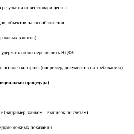
 результата инвесттоварищества
дов, объектов налогообложения
траховых взносов)
 удержать и/или перечислить НДФЛ
алогового контроля (например, документов по требованию)
пециальная процедура)
е (например, банком – выписок по счетам)
аведомо ложных показаний