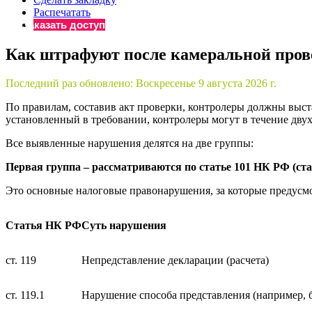
Распечатать
Бератор
Заказать доступ
«Практическ
Материалы 
Как штрафуют после камеральной пров
«Нормативны
Материалы 
Последний раз обновлено:
Воскресенье 9 августа 2026 г.
«Практическ
По правилам, составив акт проверки, контролеры должны выста
Онлайн-серв
установленный в требовании, контролеры могут в течение дву
Все выявленные нарушения делятся на две группы:
Просто заполни
Первая группа – рассматриваются по статье 101 НК РФ (ст
Это основные налоговые правонарушения, за которые предус
Статья НК РФ
Суть нарушения
ст. 119
Непредставление декларации (расчета)
ст. 119.1
Нарушение способа представления (например, 