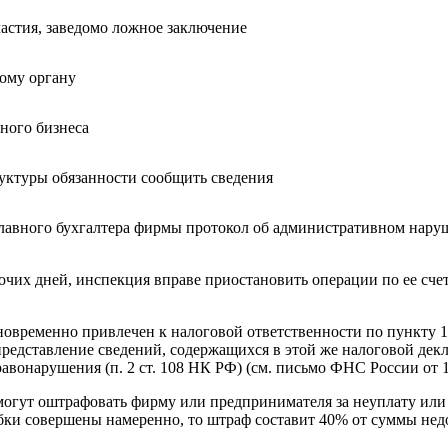
частия, заведомо ложное заключение
ому органу
ного бизнеса
ктуры обязанности сообщить сведения
главного бухгалтера фирмы протокол об административном наруш
.
чих дней, инспекция вправе приостановить операции по ее счет
новременно привлечен к налоговой ответственности по пункту 1
епредставление сведений, содержащихся в этой же налоговой дек
авонарушения (п. 2 ст. 108 НК РФ) (см. письмо ФНС России от 18
огут оштрафовать фирму или предпринимателя за неуплату или 
ки совершены намеренно, то штраф составит 40% от суммы недо